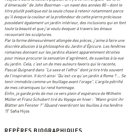
d’émeraude” de John Boorman – un navet des années 80 – dont le
titre plutôt poétique est la seule chose à retenir notamment parce
qu’il évoque la couleur et la profondeur de cette pierre précieuse
possédant également un jardin intérieur, des inclusions qui en font
toute la beauté et que j’ai voulu évoquer à travers les émaux
recouvrant les sculptures.
Par la forme démesurément allongée des pièces, j’aime à faire une
discrète allusion à la philosophie du Jardin d’Épicure. Les fenêtres
romaines donnant sur les jardins étaient apparemment étroites
pour mieux procurer la sensation d’agrément, de suavitas à la vue
du jardin. Cela, c’est un de mes auteurs favoris qui le raconte,
Pascal Quignard dans “Le sexe et l’effroi” dont je tire très souvent
de l’inspiration. Il écrit ainsi “Qu’est-ce qu’un jardin à Rome ? … Se
tenir immobile comme un feuillage avant l’orage”. L’argile pétrifié
de mes céramiques lui rend hommage.
Enfin, je garde près de moi ce vers plein d’espérance de Wilhelm
Müller et Franz Schubert tiré du Voyage en hiver : “Wann grünt ihr
Blätter am Fenster ?” (Quand reverdiront les feuilles à ma fenêtre
?)
" Safia Hijos
REPÈRES BIOGRAPHIQUES