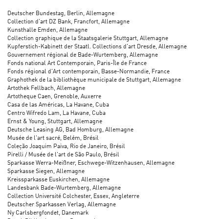
Deutscher Bundestag, Berlin, Allemagne
Collection d'art DZ Bank, Francfort, Allemagne
Kunsthalle Emden, Allemagne
Collection graphique de la Staatsgalerie Stuttgart, Allemagne
Kupferstich-Kabinett der Staatl. Collections d'art Dresde, Allemagne
Gouvernement régional de Bade-Wurtemberg, Allemagne
Fonds national Art Contemporain, Paris-Île de France
Fonds régional d'Art contemporain, Basse-Normandie, France
Graphothek de la bibliothèque municipale de Stuttgart, Allemagne
Artothek Fellbach, Allemagne
Artotheque Caen, Grenoble, Auxerre
Casa de las Américas, La Havane, Cuba
Centro Wifredo Lam, La Havane, Cuba
Ernst & Young, Stuttgart, Allemagne
Deutsche Leasing AG, Bad Homburg, Allemagne
Musée de l'art sacré, Belém, Brésil
Coleção Joaquim Paiva, Rio de Janeiro, Brésil
Pirelli / Musée de l'art de São Paulo, Brésil
Sparkasse Werra-Meißner, Eschwege-Witzenhausen, Allemagne
Sparkasse Siegen, Allemagne
Kreissparkasse Euskirchen, Allemagne
Landesbank Bade-Wurtemberg, Allemagne
Collection Université Colchester, Essex, Angleterre
Deutscher Sparkassen Verlag, Allemagne
Ny Carlsbergfondet, Danemark