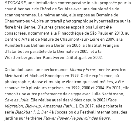
STOCKAGE
, une installation contemporaine in situ proposée pour la
cour d’honneur de l’hôtel de Soubise avec une double série de
scannogrammes. La même année, elle expose au Domaine de
Chaumont-sur-Loire un travail photographique hyperréaliste sur la
flore brésilienne. D’autres grandes expositions lui ont été
consacrées, notamment à la Pinacothèque de São Paulo en 2013, au
Centre d’Arts et de Nature de Chaumont-sur-Loire en 2009, à la
Künstlerhaus Bethanien à Berlin en 2006, à l’Institut Français
d’Istanbul en parallèle de la Biennale en 2005, et à la
Württembergischer Kunstverein à Stuttgart en 2002.
On lui doit aussi une performance,
Memory Error
, menée avec Iris
Meinhardt et Michael Knoedgen en 1999. Cette expérience, où
photographie, danse et musique électronique sont mêlées, a été
renouvelée à plusieurs reprises, en 1999, 2000 et 2004. En 2001, elle
conçoit une autre performance de ce type avec Julia Nachtmann,
Save as Julia
. Elle réalise aussi des vidéos depuis 2002 (
Face
Migration
,
Blow-up
,
Amazonas Path
… ). En 2017, elle projette la
série
Blacklist 1, 2, 3 et 4
à l’occasion du Festival international des
jardins sur le thème
Flower Power / le pouvoir des fleurs
.