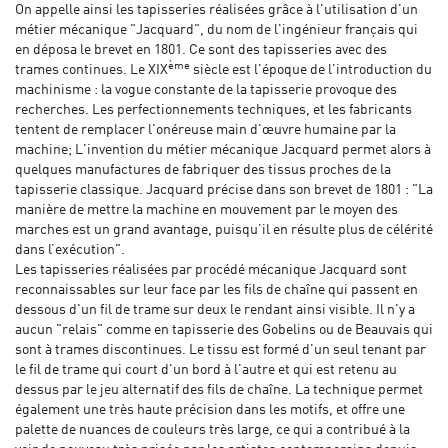
On appelle ainsi les tapisseries réalisées grâce à l'utilisation d'un
métier mécanique "Jacquard", du nom de l'ingénieur français qui
en déposa le brevet en 1801. Ce sont des tapisseries avec des
ème
trames continues. Le XIX
siècle est l'époque de l'introduction du
machinisme : la vogue constante de la tapisserie provoque des
recherches. Les perfectionnements techniques, et les fabricants
tentent de remplacer l'onéreuse main d'œuvre humaine par la
machine; L'invention du métier mécanique Jacquard permet alors à
quelques manufactures de fabriquer des tissus proches de la
tapisserie classique. Jacquard précise dans son brevet de 1801 : "La
manière de mettre la machine en mouvement par le moyen des
marches est un grand avantage, puisqu’il en résulte plus de célérité
dans l’exécution".
Les tapisseries réalisées par procédé mécanique Jacquard sont
reconnaissables sur leur face par les fils de chaîne qui passent en
dessous d'un fil de trame sur deux le rendant ainsi visible. Il n'y a
aucun "relais" comme en tapisserie des Gobelins ou de Beauvais qui
sont à trames discontinues. Le tissu est formé d'un seul tenant par
le fil de trame qui court d'un bord à l'autre et qui est retenu au
dessus par le jeu alternatif des fils de chaîne. La technique permet
également une très haute précision dans les motifs, et offre une
palette de nuances de couleurs très large, ce qui a contribué à la