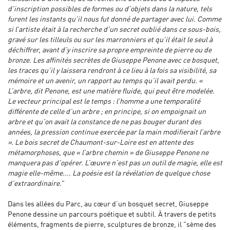
d’inscription possibles de formes ou d’objets dans la nature, tels
furent les instants qu’il nous fut donné de partager avec lui. Comme
si l’artiste était à la recherche d’un secret oublié dans ce sous-bois,
gravé sur les tilleuls ou sur les marronniers et qu’il était le seul à
déchiffrer, avant d’y inscrire sa propre empreinte de pierre ou de
bronze. Les affinités secrètes de Giuseppe Penone avec ce bosquet,
les traces qu’il y laissera rendront à ce lieu à la fois sa visibilité, sa
mémoire et un avenir, un rapport au temps qu’il avait perdu. «
L’arbre, dit Penone, est une matière fluide, qui peut être modelée.
Le vecteur principal est le temps : l’homme a une temporalité
différente de celle d’un arbre ; en principe, si on empoignait un
arbre et qu’on avait la constance de ne pas bouger durant des
années, la pression continue exercée par la main modifierait l’arbre
». Le bois secret de Chaumont-sur-Loire est en attente des
métamorphoses, que « l’arbre chemin » de Giuseppe Penone ne
manquera pas d’opérer. L’œuvre n’est pas un outil de magie, elle est
magie elle-même.... La poésie est la révélation de quelque chose
d’extraordinaire.
"
Dans les allées du Parc, au cœur d’un bosquet secret, Giuseppe
Penone dessine un parcours poétique et subtil. À travers de petits
éléments, fragments de pierre, sculptures de bronze, il "sème des