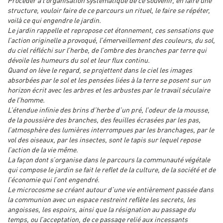
Procéder à l’organisation systématique de ce souvenir, en faire une
structure, vouloir faire de ce parcours un rituel, le faire se répéter,
voilà ce qui engendre le jardin.
Le jardin rappelle et repropose cet étonnement, ces sensations que
l’action originelle a provoqué, l’émerveillement des couleurs, du sol,
du ciel réfléchi sur l’herbe, de l’ombre des branches par terre qui
dévoile les humeurs du sol et leur flux continu.
Quand on lève le regard, se projettent dans le ciel les images
absorbées par le sol et les pensées liées à la terre se posent sur un
horizon écrit avec les arbres et les arbustes par le travail séculaire
de l’homme.
L’étendue infinie des brins d’herbe d’un pré, l’odeur de la mousse,
de la poussière des branches, des feuilles écrasées par les pas,
l’atmosphère des lumières interrompues par les branchages, par le
vol des oiseaux, par les insectes, sont le tapis sur lequel repose
l’action de la vie même.
La façon dont s’organise dans le parcours la communauté végétale
qui compose le jardin se fait le reflet de la culture, de la société et de
l’économie qui l’ont engendré.
Le microcosme se créant autour d’une vie entièrement passée dans
la communion avec un espace restreint reflète les secrets, les
angoisses, les espoirs, ainsi que la résignation au passage du
temps, ou l’acceptation, de ce passage relié aux incessants