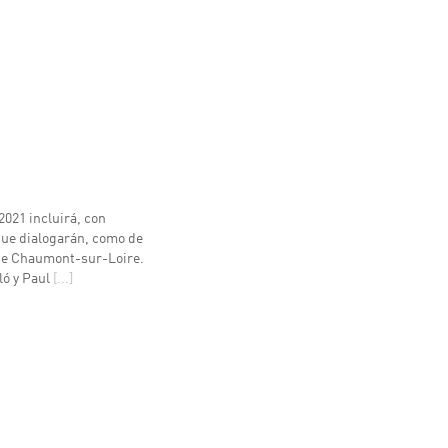
2021 incluirá, con
que dialogarán, como de
 de Chaumont-sur-Loire.
ló y Paul
[...]