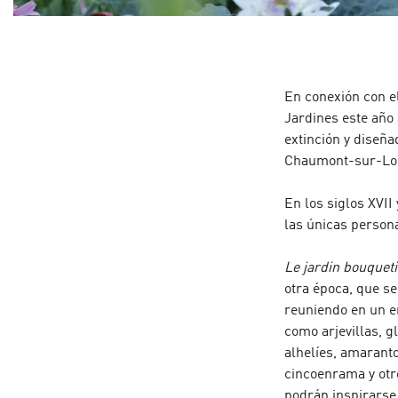
En conexión con e
Jardines este año
extinción y diseña
Chaumont-sur-Loi
En los siglos XVII
las únicas person
Le jardin bouquet
otra época, que s
reuniendo en un e
como arjevillas, g
alhelíes, amaranto
cincoenrama y otr
podrán inspirarse