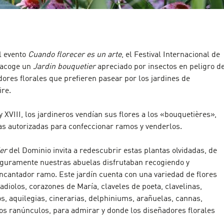
l evento
Cuando florecer es un arte
, el Festival Internacional de
 acoge un
Jardin bouquetier
apreciado por insectos en peligro d
dores florales que prefieren pasear por los jardines de
re.
 y XVIII, los jardineros vendían sus flores a los «bouquetières»,
as autorizadas para confeccionar ramos y venderlos.
ier
del Dominio invita a redescubrir estas plantas olvidadas, de
eguramente nuestras abuelas disfrutaban recogiendo y
ncantador ramo. Este jardín cuenta con una variedad de flores
ladiolos, corazones de María, claveles de poeta, clavelinas,
s, aquilegias, cinerarias, delphiniums, arañuelas, cannas,
os ranúnculos, para admirar y donde los diseñadores florales
.