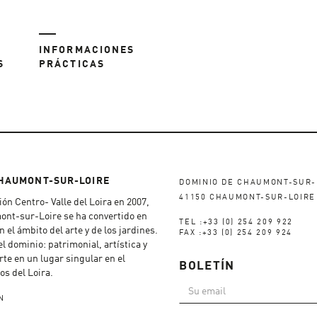
INFORMACIONES
S
PRÁCTICAS
CHAUMONT-SUR-LOIRE
DOMINIO DE CHAUMONT-SUR-
41150 CHAUMONT-SUR-LOIRE
ón Centro- Valle del Loira en 2007,
ont-sur-Loire se ha convertido en
TEL :+33 (0) 254 209 922
n el ámbito del arte y de los jardines.
FAX :+33 (0) 254 209 924
el dominio: patrimonial, artística y
erte en un lugar singular en el
BOLETÍN
los del Loira.
N