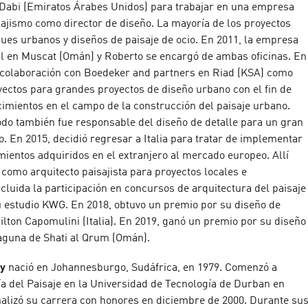
 Dabi (Emiratos Árabes Unidos) para trabajar en una empresa
sajismo como director de diseño. La mayoría de los proyectos
ques urbanos y diseños de paisaje de ocio. En 2011, la empresa
al en Muscat (Omán) y Roberto se encargó de ambas oficinas. En
colaboración con Boedeker and partners en Riad (KSA) como
yectos para grandes proyectos de diseño urbano con el fin de
cimientos en el campo de la construcción del paisaje urbano.
odo también fue responsable del diseño de detalle para un gran
o. En 2015, decidió regresar a Italia para tratar de implementar
mientos adquiridos en el extranjero al mercado europeo. Allí
como arquitecto paisajista para proyectos locales e
ncluida la participación en concursos de arquitectura del paisaje
su estudio KWG. En 2018, obtuvo un premio por su diseño de
Hilton Capomulini (Italia). En 2019, ganó un premio por su diseño
laguna de Shati al Qrum (Omán).
ay
nació en Johannesburgo, Sudáfrica, en 1979. Comenzó a
ía del Paisaje en la Universidad de Tecnología de Durban en
inalizó su carrera con honores en diciembre de 2000. Durante su