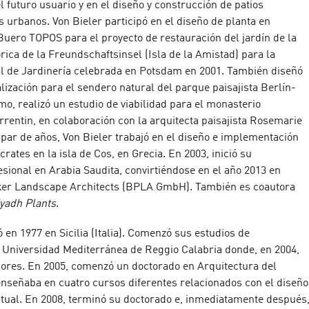
el futuro usuario y en el diseño y construcción de patios
s urbanos. Von Bieler participó en el diseño de planta en
Buero TOPOS para el proyecto de restauración del jardín de la
rica de la Freundschaftsinsel (Isla de la Amistad) para la
l de Jardinería celebrada en Potsdam en 2001. También diseñó
lización para el sendero natural del parque paisajista Berlín-
o, realizó un estudio de viabilidad para el monasterio
rrentin, en colaboración con la arquitecta paisajista Rosemarie
par de años, Von Bieler trabajó en el diseño e implementación
crates en la isla de Cos, en Grecia. En 2003, inició su
esional en Arabia Saudita, convirtiéndose en el año 2013 en
ker Landscape Architects (BPLA GmbH). También es coautora
iyadh Plants
.
ó en 1977 en Sicilia (Italia). Comenzó sus estudios de
a Universidad Mediterránea de Reggio Calabria donde, en 2004,
ores. En 2005, comenzó un doctorado en Arquitectura del
enseñaba en cuatro cursos diferentes relacionados con el diseño
ptual. En 2008, terminó su doctorado e, inmediatamente después