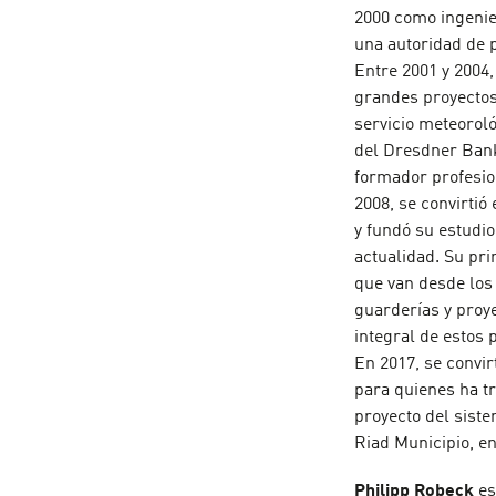
2000 como ingenie
una autoridad de 
Entre 2001 y 2004
grandes proyectos 
servicio meteoroló
del Dresdner Bank
formador profesio
2008, se convirti
y fundó su estudi
actualidad. Su pri
que van desde los 
guarderías y proy
integral de estos p
En 2017, se convi
para quienes ha t
proyecto del siste
Riad Municipio, e
Philipp Robeck
es