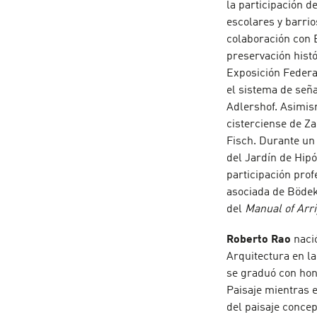
la participación d
escolares y barrio
colaboración con 
preservación histó
Exposición Federa
el sistema de seña
Adlershof. Asimism
cisterciense de Za
Fisch. Durante un 
del Jardín de Hipó
participación prof
asociada de Böde
del
Manual of Arr
Roberto Rao
naci
Arquitectura en l
se graduó con hon
Paisaje mientras 
del paisaje conce