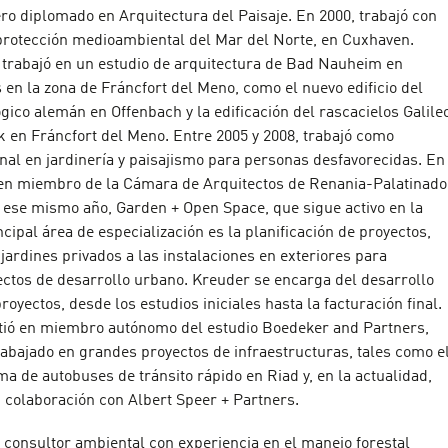
ro diplomado en Arquitectura del Paisaje. En 2000, trabajó con
protección medioambiental del Mar del Norte, en Cuxhaven.
, trabajó en un estudio de arquitectura de Bad Nauheim en
en la zona de Fráncfort del Meno, como el nuevo edificio del
gico alemán en Offenbach y la edificación del rascacielos Galile
 en Fráncfort del Meno. Entre 2005 y 2008, trabajó como
nal en jardinería y paisajismo para personas desfavorecidas. En
ó en miembro de la Cámara de Arquitectos de Renania-Palatinado
o ese mismo año, Garden + Open Space, que sigue activo en la
ncipal área de especialización es la planificación de proyectos,
jardines privados a las instalaciones en exteriores para
ectos de desarrollo urbano. Kreuder se encarga del desarrollo
royectos, desde los estudios iniciales hasta la facturación final.
rtió en miembro autónomo del estudio Boedeker and Partners,
rabajado en grandes proyectos de infraestructuras, tales como e
ma de autobuses de tránsito rápido en Riad y, en la actualidad,
n colaboración con Albert Speer + Partners.
 consultor ambiental con experiencia en el manejo forestal