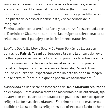
visiones fantasmagóricas que son a veces fascinantes, a veces
aterrorizadoras. El sueño natural o artificial (la hipnosis, la
meditación) que permite que aparezcan sueños y pesadillas ofrece
una puerta de acceso al inconsciente, vivero fecundo de lo
imaginario.
En vinculación con la temática “arte y naturaleza” desarrollada por
el Dominio de Chaumont-sur-Loire, las imágenes seleccionadas se
relacionan con el paisaje y con los fenómenos naturales.
La Pluie Seule
(La Lluvia Sola)
y
La Pluie Barrée
(La Lluvia con
barras) de
Patrick Tosani
pertenecen a la serie Escritura de lluvia.
La lluvia pasa a ser un tema fotográfico puro. Las trombas de agua
dibujan una cortina detrás de la cual el espectador no puede
penetrar. Jugando con las relaciones de escala, Patrick Tosani
incluye el cuerpo del espectador como un dato físico de la imagen
que le permite “percibir lo que no podría ver naturalmente. “
Borderland
es una serie de fotografías de
Tania Mouraud
realizadas
en el campo. Entrevistos a través de los vidrios de un automóvil, fija
su atención en los fardos embalados con plásticos sobre los que se
reflejan las formas circundantes. “En primer plano, lo más cerca
posible de las superficies reflejantes que ofrece cada fardo de heno,