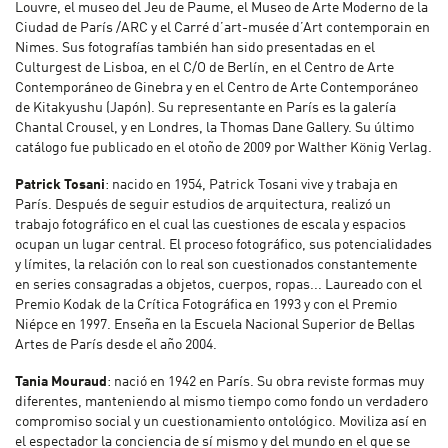
Louvre, el museo del Jeu de Paume, el Museo de Arte Moderno de la
Ciudad de París /ARC y el Carré d’art-musée d’Art contemporain en
Nimes. Sus fotografías también han sido presentadas en el
Culturgest de Lisboa, en el C/O de Berlín, en el Centro de Arte
Contemporáneo de Ginebra y en el Centro de Arte Contemporáneo
de Kitakyushu (Japón). Su representante en París es la galería
Chantal Crousel, y en Londres, la Thomas Dane Gallery. Su último
catálogo fue publicado en el otoño de 2009 por Walther König Verlag.
Patrick Tosani
: nacido en 1954, Patrick Tosani vive y trabaja en
París. Después de seguir estudios de arquitectura, realizó un
trabajo fotográfico en el cual las cuestiones de escala y espacios
ocupan un lugar central. El proceso fotográfico, sus potencialidades
y límites, la relación con lo real son cuestionados constantemente
en series consagradas a objetos, cuerpos, ropas... Laureado con el
Premio Kodak de la Crítica Fotográfica en 1993 y con el Premio
Niépce en 1997. Enseña en la Escuela Nacional Superior de Bellas
Artes de París desde el año 2004.
Tania Mouraud
: nació en 1942 en París. Su obra reviste formas muy
diferentes, manteniendo al mismo tiempo como fondo un verdadero
compromiso social y un cuestionamiento ontológico. Moviliza así en
el espectador la conciencia de sí mismo y del mundo en el que se