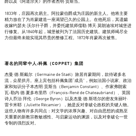
爵以及《阿道尔夫》的作者杰明·贡斯当。
1833年，庄园再次易主。阿拉蒙伯爵成为庄园的新主人。他将主要
精力放在了为肖蒙建造一座渴望已久的公园上。在他死后，其遗孀
改嫁约瑟夫·沃尔什子爵，并委托建筑师儒勒·博天·莫朗迪埃对城堡进
行修复。从1840年起，城堡被列为了法国历史建筑。建筑师竭尽全
力但最终未能实现其昂贵的整修工程。1872年肖蒙再次被售。
著名的同辈中人
:
科佩（COPPET）集团
杰曼·德·斯戴尔（Germaine de Staël）旅居肖蒙期间，款待诸多名
流，众星拱月。座上宾包括科佩集团“成员”，例如法国小说家、政治
家和知识分子本杰明·贡斯当（Benjamin Constant）、作家弗朗索
瓦-勒内·德·夏多布里昂（François-René de Chateaubriand）、英国
诗人乔治·拜伦（George Byron）以及杰曼·德·斯塔尔的密友朱丽叶·
雷卡米耶（Juliette Récamier），她是反对拿破仑政权的关键人物。
这些人物有许多共同点：对文学的浓厚兴趣、对自由思想的成熟至
关重要的新教宗教敏感性、与启蒙运动的渊源，以及对拿破仑一世
专制的强烈反对。