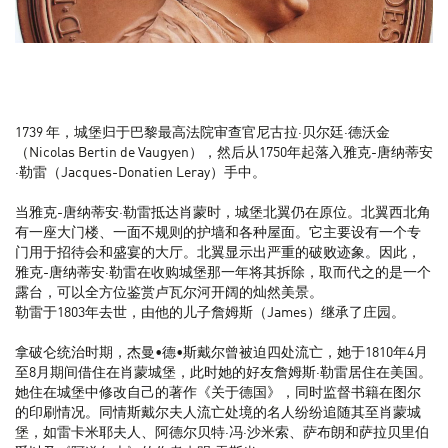
1739 年，城堡归于巴黎最高法院审查官尼古拉·贝尔廷·德沃金
（Nicolas Bertin de Vaugyen），然后从1750年起落入雅克-唐纳蒂安
·勒雷（Jacques-Donatien Leray）手中。
当雅克-唐纳蒂安·勒雷抵达肖蒙时，城堡北翼仍在原位。北翼西北角
有一座大门楼、一面不规则的护墙和各种屋面。它主要设有一个专
门用于招待会和盛宴的大厅。北翼显示出严重的破败迹象。因此，
雅克-唐纳蒂安·勒雷在收购城堡那一年将其拆除，取而代之的是一个
露台，可以全方位鉴赏卢瓦尔河开阔的灿然美景。
勒雷于1803年去世，由他的儿子詹姆斯（James）继承了庄园。
拿破仑统治时期，杰曼•德•斯戴尔曾被迫四处流亡，她于1810年4月
至8月期间借住在肖蒙城堡，此时她的好友詹姆斯·勒雷居住在美国。
她住在城堡中修改自己的著作《关于德国》，同时监督书籍在图尔
的印刷情况。同情斯戴尔夫人流亡处境的名人纷纷追随其至肖蒙城
堡，如雷卡米耶夫人、阿德尔贝特·冯·沙米索、萨布朗和萨拉贝里伯