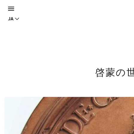
JA
啓蒙の