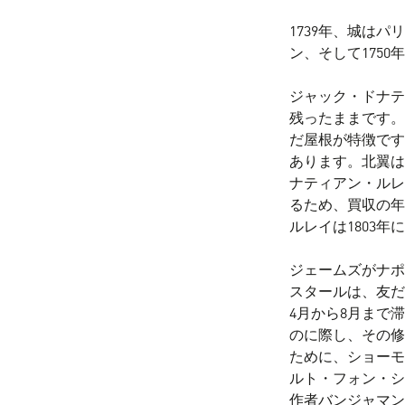
1739年、城は
ン、そして175
ジャック・ドナテ
残ったままです。
だ屋根が特徴です
あります。北翼は
ナティアン・ルレ
るため、買収の年
ルレイは1803
ジェームズがナポ
スタールは、友だ
4月から8月まで
のに際し、その修
ために、ショーモ
ルト・フォン・シ
作者バンジャマン