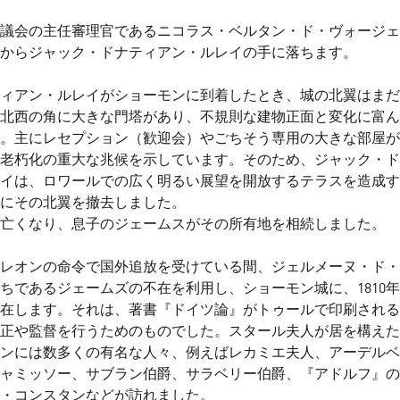
パリ議会の主任審理官であるニコラス・ベルタン・ド・ヴォージェ
0年からジャック・ドナティアン・ルレイの手に落ちます。
ィアン・ルレイがショーモンに到着したとき、城の北翼はまだ
北西の角に大きな門塔があり、不規則な建物正面と変化に富ん
。主にレセプション（歓迎会）やごちそう専用の大きな部屋が
老朽化の重大な兆候を示しています。そのため、ジャック・ド
イは、ロワールでの広く明るい展望を開放するテラスを造成す
にその北翼を撤去しました。
年に亡くなり、息子のジェームスがその所有地を相続しました。
レオンの命令で国外追放を受けている間、ジェルメーヌ・ド・
ちであるジェームズの不在を利用し、ショーモン城に、1810年
滞在します。それは、著書『ドイツ論』がトゥールで印刷される
正や監督を行うためのものでした。スタール夫人が居を構えた
ンには数多くの有名な人々、例えばレカミエ夫人、アーデルベ
ャミッソー、サブラン伯爵、サラベリー伯爵、『アドルフ』の
・コンスタンなどが訪れました。