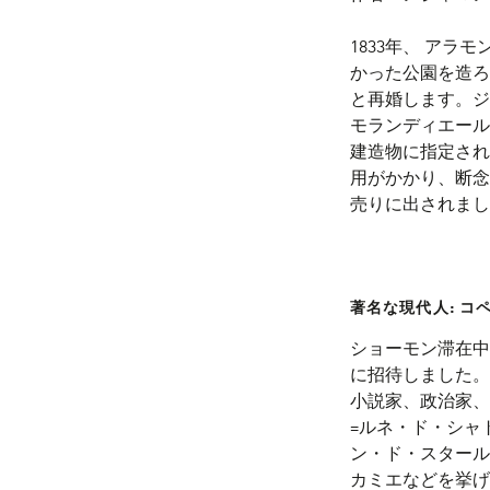
1833年、 ア
かった公園を造ろ
と再婚します。ジ
モランディエール
建造物に指定され
用がかかり、断念
売りに出されまし
著名な現代人
:
コ
ショーモン滞在中
に招待しました。
小説家、政治家、
=ルネ・ド・シャ
ン・ド・スタール
カミエなどを挙げ