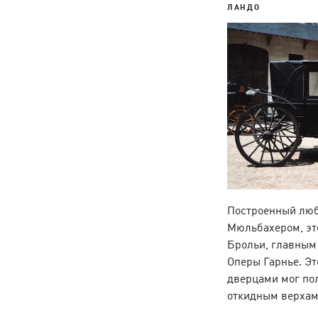
ЛАНДО
Построенный люб
Мюльбахером, эт
Брольи, главным 
Оперы Гарнье. Э
дверцами мог по
откидным верхам