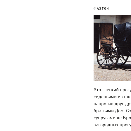
ФАЭТОН
Этот лёгкий про
сиденьями из пле
напротив друг др
братьями Дом. С
супругами де Бро
загородных прогу