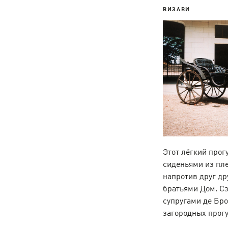
ВИЗАВИ
Этот лёгкий про
сиденьями из пле
напротив друг др
братьями Дом. С
супругами де Бро
загородных прогу