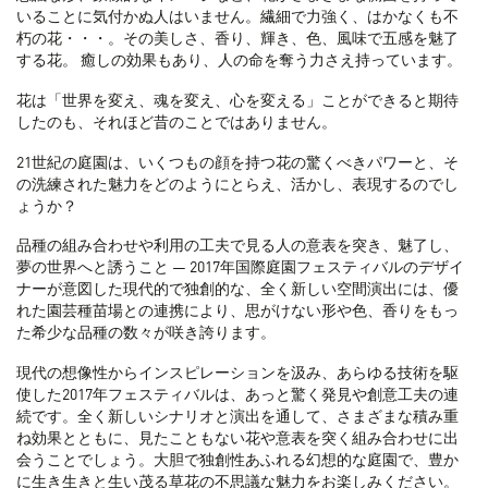
いることに気付かぬ人はいません。繊細で力強く、はかなくも不
朽の花・・・。その美しさ、香り、輝き、色、風味で五感を魅了
する花。 癒しの効果もあり、人の命を奪う力さえ持っています。
花は「世界を変え、魂を変え、心を変える」ことができると期待
したのも、それほど昔のことではありません。
21世紀の庭園は、いくつもの顔を持つ花の驚くべきパワーと、そ
の洗練された魅力をどのようにとらえ、活かし、表現するのでし
ょうか？
品種の組み合わせや利用の工夫で見る人の意表を突き、魅了し、
夢の世界へと誘うこと ― 2017年国際庭園フェスティバルのデザイ
ナーが意図した現代的で独創的な、全く新しい空間演出には、優
れた園芸種苗場との連携により、思がけない形や色、香りをもっ
た希少な品種の数々が咲き誇ります。
現代の想像性からインスピレーションを汲み、あらゆる技術を駆
使した2017年フェスティバルは、あっと驚く発見や創意工夫の連
続です。全く新しいシナリオと演出を通して、さまざまな積み重
ね効果とともに、見たこともない花や意表を突く組み合わせに出
会うことでしょう。大胆で独創性あふれる幻想的な庭園で、豊か
に生き生きと生い茂る草花の不思議な魅力をお楽しみください。