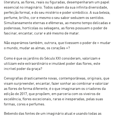
literatura, as flores, reais ou figuradas, desempenharam um papel
essencial no imaginário. Todos sabem da sua infinita diversidade,
perfeição formal, e do seu mistério e poder simbólico. A sua beleza,
perfume, brilho, cor e mesmo o seu sabor seduzem os sentidos.
Simultaneamente eternas e efémeras, ao mesmo tempo delicadas e
poderosas, hortícolas ou selvagens, as flores possuem o poder de
fascinar, encantar, curar e até mesmo de matar.
Não esperámos também, outrora, que tivessem o poder de « mudar
o mundo, mudar as almas, os corações »?
Como é que os jardins do Século XXI consideram, valorizam e
utilizam este extraordinário e imutável poder das flores, este
incrível poder da graça?
Cenografias drasticamente novas, contemporâneas, originais, que
visam surpreender, encantar, fazer sonhar ao combinar e valorizar
as flores de forma diferente, é o que imaginaram os criadores da
edição de 2017, que propõem, em parceria com os viveiros de
excelência, flores excecionais, raras e inesperadas, pelas suas
formas, cores e perfumes.
Bebendo das fontes de um imaginário atual e usando todas as