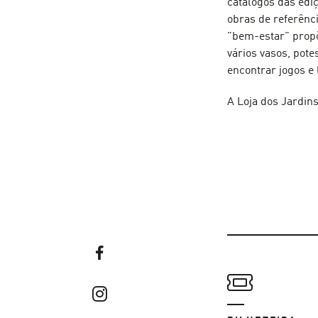
catálogos das ediç
obras de referênc
"bem-estar" propõ
vários vasos, pote
encontrar jogos e 
A Loja dos Jardins