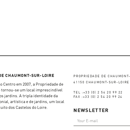
DE CHAUMONT-SUR-LOIRE
PROPRIEDADE DE CHAUMONT-
41150 CHAUMONT-SUR-LOIRE
ão Centro em 2007, a Propriedade de
tornou-se um local imprescindível
TEL :+33 (0) 2 54 20 99 22
s jardins. A tripla identidade da
FAX :+33 (0) 2 54 20 99 24
ial, artística e de jardins, um local
cuito dos Castelos do Loire.
NEWSLETTER