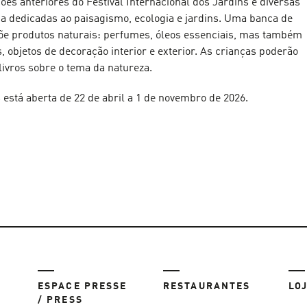
ões anteriores do Festival Internacional dos Jardins e diversas
ia dedicadas ao paisagismo, ecologia e jardins. Uma banca de
e produtos naturais: perfumes, óleos essenciais, mas também
s, objetos de decoração interior e exterior. As crianças poderão
livros sobre o tema da natureza.
 está aberta de 22 de abril a 1 de novembro de 2026.
ESPACE PRESSE
RESTAURANTES
LO
/ PRESS