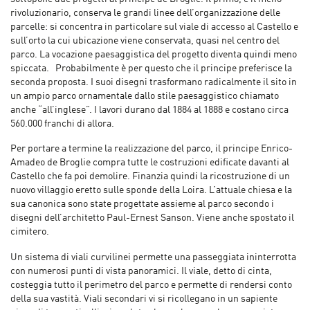
rivoluzionario, conserva le grandi linee dell’organizzazione delle
parcelle: si concentra in particolare sul viale di accesso al Castello e
sull’orto la cui ubicazione viene conservata, quasi nel centro del
parco. La vocazione paesaggistica del progetto diventa quindi meno
spiccata. Probabilmente è per questo che il principe preferisce la
seconda proposta. I suoi disegni trasformano radicalmente il sito in
un ampio parco ornamentale dallo stile paesaggistico chiamato
anche “all’inglese”. I lavori durano dal 1884 al 1888 e costano circa
560.000 franchi di allora.
Per portare a termine la realizzazione del parco, il principe Enrico-
Amadeo de Broglie compra tutte le costruzioni edificate davanti al
Castello che fa poi demolire. Finanzia quindi la ricostruzione di un
nuovo villaggio eretto sulle sponde della Loira. L’attuale chiesa e la
sua canonica sono state progettate assieme al parco secondo i
disegni dell’architetto Paul-Ernest Sanson. Viene anche spostato il
cimitero.
Un sistema di viali curvilinei permette una passeggiata ininterrotta
con numerosi punti di vista panoramici. Il viale, detto di cinta,
costeggia tutto il perimetro del parco e permette di rendersi conto
della sua vastità. Viali secondari vi si ricollegano in un sapiente