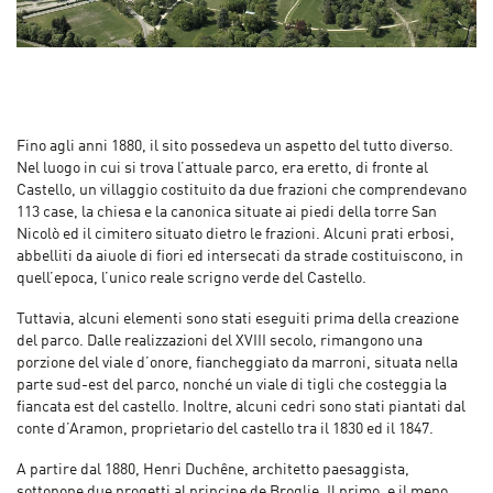
Fino agli anni 1880, il sito possedeva un aspetto del tutto diverso.
Nel luogo in cui si trova l’attuale parco, era eretto, di fronte al
Castello, un villaggio costituito da due frazioni che comprendevano
113 case, la chiesa e la canonica situate ai piedi della torre San
Nicolò ed il cimitero situato dietro le frazioni. Alcuni prati erbosi,
abbelliti da aiuole di fiori ed intersecati da strade costituiscono, in
quell’epoca, l’unico reale scrigno verde del Castello.
Tuttavia, alcuni elementi sono stati eseguiti prima della creazione
del parco. Dalle realizzazioni del XVIII secolo, rimangono una
porzione del viale d’onore, fiancheggiato da marroni, situata nella
parte sud-est del parco, nonché un viale di tigli che costeggia la
fiancata est del castello. Inoltre, alcuni cedri sono stati piantati dal
conte d’Aramon, proprietario del castello tra il 1830 ed il 1847.
A partire dal 1880, Henri Duchêne, architetto paesaggista,
sottopone due progetti al principe de Broglie. Il primo, e il meno