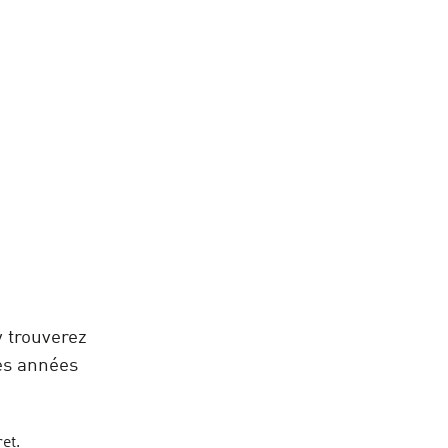
y trouverez
des années
et.