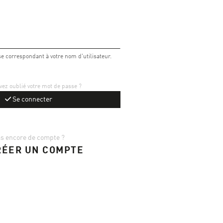
e correspondant à votre nom d'utilisateur.
ez oublié votre mot de passe ?
Se connecter
s encore de compte ?
ÉER UN COMPTE