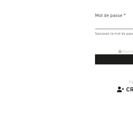
Mot de passe
*
Saisissez le mot de pass
Vous av
Pa
CR