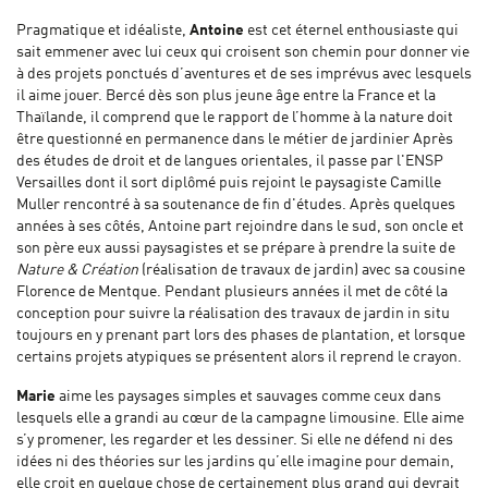
Pragmatique et idéaliste,
Antoine
est cet éternel enthousiaste qui
sait emmener avec lui ceux qui croisent son chemin pour donner vie
à des projets ponctués d’aventures et de ses imprévus avec lesquels
il aime jouer. Bercé dès son plus jeune âge entre la France et la
Thaïlande, il comprend que le rapport de l’homme à la nature doit
être questionné en permanence dans le métier de jardinier Après
des études de droit et de langues orientales, il passe par l'ENSP
Versailles dont il sort diplômé puis rejoint le paysagiste Camille
Muller rencontré à sa soutenance de fin d'études. Après quelques
années à ses côtés, Antoine part rejoindre dans le sud, son oncle et
son père eux aussi paysagistes et se prépare à prendre la suite de
Nature & Création
(réalisation de travaux de jardin) avec sa cousine
Florence de Mentque. Pendant plusieurs années il met de côté la
conception pour suivre la réalisation des travaux de jardin in situ
toujours en y prenant part lors des phases de plantation, et lorsque
certains projets atypiques se présentent alors il reprend le crayon.
Marie
aime les paysages simples et sauvages comme ceux dans
lesquels elle a grandi au cœur de la campagne limousine. Elle aime
s’y promener, les regarder et les dessiner. Si elle ne défend ni des
idées ni des théories sur les jardins qu’elle imagine pour demain,
elle croit en quelque chose de certainement plus grand qui devrait