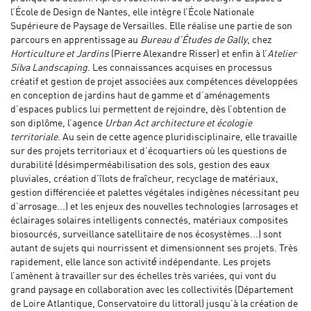
l’École de Design de Nantes, elle intègre l’École Nationale
Supérieure de Paysage de Versailles. Elle réalise une partie de son
parcours en apprentissage au
Bureau d’Études de Gally
, chez
Horticulture et Jardins
(Pierre Alexandre Risser) et enfin à l’
Atelier
Silva Landscaping
. Les connaissances acquises en processus
créatif et gestion de projet associées aux compétences développées
en conception de jardins haut de gamme et d’aménagements
d’espaces publics lui permettent de rejoindre, dès l’obtention de
son diplôme, l’agence
Urban Act architecture et écologie
territoriale
. Au sein de cette agence pluridisciplinaire, elle travaille
sur des projets territoriaux et d’écoquartiers où les questions de
durabilité (désimperméabilisation des sols, gestion des eaux
pluviales, création d’îlots de fraîcheur, recyclage de matériaux,
gestion différenciée et palettes végétales indigènes nécessitant peu
d’arrosage...) et les enjeux des nouvelles technologies (arrosages et
éclairages solaires intelligents connectés, matériaux composites
biosourcés, surveillance satellitaire de nos écosystèmes...) sont
autant de sujets qui nourrissent et dimensionnent ses projets. Très
rapidement, elle lance son activité́ indépendante. Les projets
l’amènent à travailler sur des échelles très variées, qui vont du
grand paysage en collaboration avec les collectivités (Département
de Loire Atlantique, Conservatoire du littoral) jusqu’à la création de