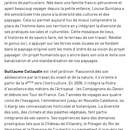
jardins de particuliers. Née dans une famille franco-péruvienne et
ayant beaucoup voyager depuis la petite enfance, Louise Quintana a
été sensibilisée très jeune à la diversité des cultures et des
paysages. Cela lui permet aujourd’hui de mieux comprendre la
place de l’homme dans son territoire en y intégrant la diversité de
ses pratiques sociales et culturelles. Cette mosaïque de lieux,
d’histoires et de savoirs faire, est le terreau de son travail. Révéler
le
genus loci
, s’appuyer sur les forces vives locales en se fondant
dans le paysage originel sont les mots d’ordre de sa vision du projet
paysager. Un projet humaniste qui s’ancre dans son site et évite une
banalisation et une standardisation de nos paysages.
Guillaume Collaudin
est chef jardinier. Passionné dès son
adolescence par le travail du vivant et de la nature, il s’oriente à
ème
partir de la 4
vers l’horticulture. En 2008, il intègre la filière
d’excellence des métiers de l’Artisanat : les Compagnons du Devoir
et débute son Tour de France. Ces 7 années de voyages aux quatre
coins de l’hexagone, l’emmèneront jusqu’en Nouvelle Calédonie, où
il élargi ses connaissances horticoles et botaniques. La diversité
des sols, des climats et des palettes végétales, font partie
intégrante de ses savoirs. Ses expériences dans des domaines
prestigieux tels que le Château de Villandry, le Potager du Roi de
Versailles et le Domaine de Coubertin lui permettent d’acquérir les