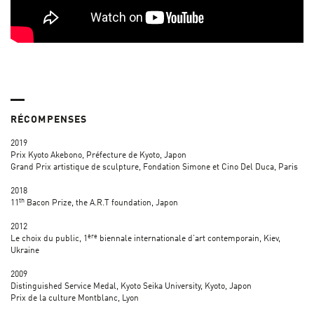
RÉCOMPENSES
2019
Prix Kyoto Akebono, Préfecture de Kyoto, Japon
Grand Prix artistique de sculpture, Fondation Simone et Cino Del Duca, Paris
2018
th
11
Bacon Prize, the A.R.T foundation, Japon
2012
ère
Le choix du public, 1
biennale internationale d’art contemporain, Kiev,
Ukraine
2009
Distinguished Service Medal, Kyoto Seika University, Kyoto, Japon
Prix de la culture Montblanc, Lyon