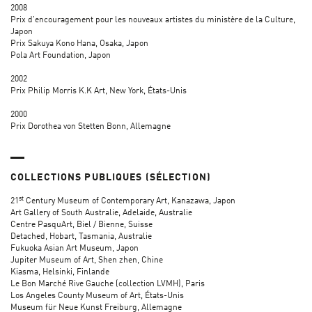
2008
Prix d'encouragement pour les nouveaux artistes du ministère de la Culture,
Japon
Prix Sakuya Kono Hana, Osaka, Japon
Pola Art Foundation, Japon
2002
Prix Philip Morris K.K Art, New York, États-Unis
2000
Prix Dorothea von Stetten Bonn, Allemagne
COLLECTIONS PUBLIQUES (SÉLECTION)
st
21
Century Museum of Contemporary Art, Kanazawa, Japon
Art Gallery of South Australie, Adelaide, Australie
Centre PasquArt, Biel / Bienne, Suisse
Detached, Hobart, Tasmania, Australie
Fukuoka Asian Art Museum, Japon
Jupiter Museum of Art, Shen zhen, Chine
Kiasma, Helsinki, Finlande
Le Bon Marché Rive Gauche (collection LVMH), Paris
Los Angeles County Museum of Art, États-Unis
Museum für Neue Kunst Freiburg, Allemagne