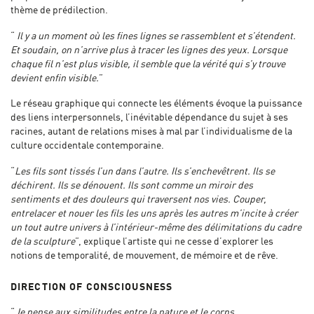
thème de prédilection.
“
Il y a un moment où les fines lignes se rassemblent et s’étendent.
Et soudain, on n’arrive plus à tracer les lignes des yeux. Lorsque
chaque fil n’est plus visible, il semble que la vérité qui s’y trouve
devient enfin visible.
”
Le réseau graphique qui connecte les éléments évoque la puissance
des liens interpersonnels, l’inévitable dépendance du sujet à ses
racines, autant de relations mises à mal par l’individualisme de la
culture occidentale contemporaine.
“
Les fils sont tissés l’un dans l’autre. Ils s’enchevêtrent. Ils se
déchirent. Ils se dénouent. Ils sont comme un miroir des
sentiments et des douleurs qui traversent nos vies. Couper,
entrelacer et nouer les fils les uns après les autres m’incite à créer
un tout autre univers à l’intérieur-même des délimitations du cadre
de la sculpture
”, explique l’artiste qui ne cesse d’explorer les
notions de temporalité, de mouvement, de mémoire et de rêve.
DIRECTION OF CONSCIOUSNESS
“
Je pense aux similitudes entre la nature et le corps.