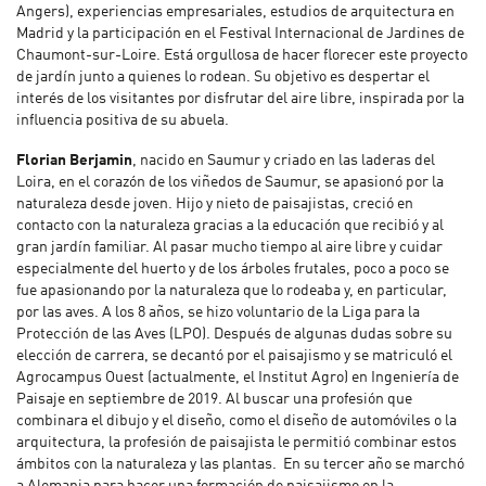
Angers), experiencias empresariales, estudios de arquitectura en
Madrid y la participación en el Festival Internacional de Jardines de
Chaumont-sur-Loire. Está orgullosa de hacer florecer este proyecto
de jardín junto a quienes lo rodean. Su objetivo es despertar el
interés de los visitantes por disfrutar del aire libre, inspirada por la
influencia positiva de su abuela.
Florian Berjamin
, nacido en Saumur y criado en las laderas del
Loira, en el corazón de los viñedos de Saumur, se apasionó por la
naturaleza desde joven. Hijo y nieto de paisajistas, creció en
contacto con la naturaleza gracias a la educación que recibió y al
gran jardín familiar. Al pasar mucho tiempo al aire libre y cuidar
especialmente del huerto y de los árboles frutales, poco a poco se
fue apasionando por la naturaleza que lo rodeaba y, en particular,
por las aves. A los 8 años, se hizo voluntario de la Liga para la
Protección de las Aves (LPO). Después de algunas dudas sobre su
elección de carrera, se decantó por el paisajismo y se matriculó el
Agrocampus Ouest (actualmente, el Institut Agro) en Ingeniería de
Paisaje en septiembre de 2019. Al buscar una profesión que
combinara el dibujo y el diseño, como el diseño de automóviles o la
arquitectura, la profesión de paisajista le permitió combinar estos
ámbitos con la naturaleza y las plantas. En su tercer año se marchó