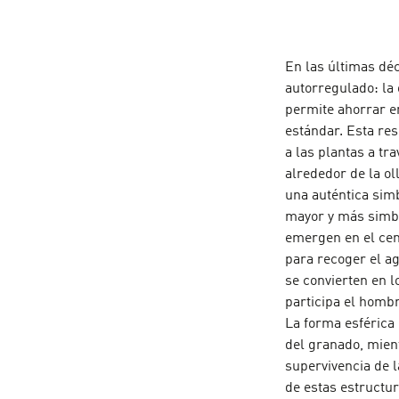
En las últimas dé
autorregulado: la 
permite ahorrar e
estándar. Esta res
a las plantas a tr
alrededor de la ol
una auténtica simb
mayor y más simbó
emergen en el cen
para recoger el agu
se convierten en l
participa el hombr
La forma esférica 
del granado, mient
supervivencia de l
de estas estructur