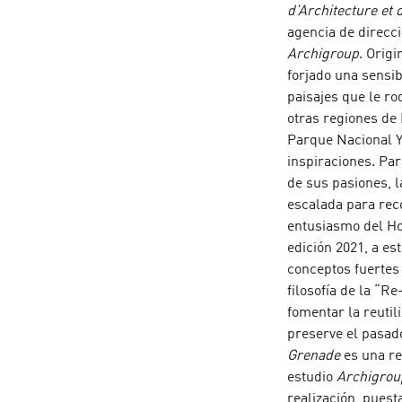
d’Architecture et
agencia de direcci
Archigroup
. Orig
forjado una sensib
paisajes que le ro
otras regiones de
Parque Nacional Y
inspiraciones. Par
de sus pasiones, l
escalada para reco
entusiasmo del Ho
edición 2021, a es
conceptos fuertes
filosofía de la “R
fomentar la reutil
preserve el pasado
Grenade
es una re
estudio
Archigrou
realización, puest