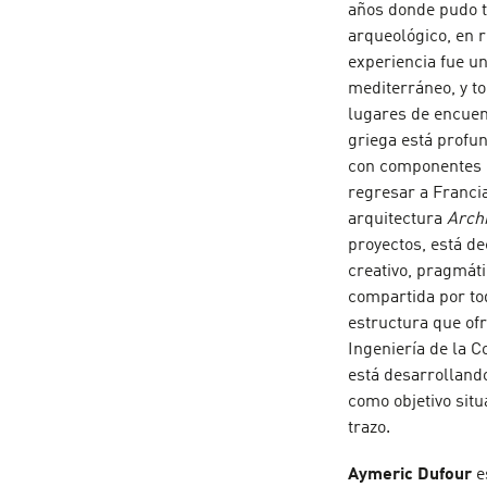
años donde pudo t
arqueológico, en 
experiencia fue un
mediterráneo, y to
lugares de encuent
griega está profu
con componentes n
regresar a Francia
arquitectura
Arch
proyectos, está de
creativo, pragmát
compartida por tod
estructura que ofr
Ingeniería de la C
está desarrollando
como objetivo situ
trazo.
Aymeric Dufour
e