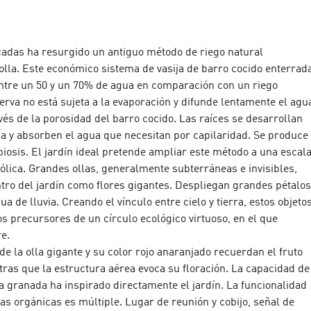
cadas ha resurgido un antiguo método de riego natural
olla. Este económico sistema de vasija de barro cocido enterrad
ntre un 50 y un 70% de agua en comparación con un riego
erva no está sujeta a la evaporación y difunde lentamente el agu
avés de la porosidad del barro cocido. Las raíces se desarrollan
la y absorben el agua que necesitan por capilaridad. Se produce
iosis. El jardín ideal pretende ampliar este método a una escal
lica. Grandes ollas, generalmente subterráneas e invisibles,
tro del jardín como flores gigantes. Despliegan grandes pétalos
a de lluvia. Creando el vínculo entre cielo y tierra, estos objeto
os precursores de un círculo ecológico virtuoso, en el que
e.
de la olla gigante y su color rojo anaranjado recuerdan el fruto
ras que la estructura aérea evoca su floración. La capacidad de
a granada ha inspirado directamente el jardín. La funcionalidad
as orgánicas es múltiple. Lugar de reunión y cobijo, señal de