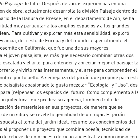
 de Paysage
de Lille. Después de varias experiencias en una
ón de obra, actualmente desarrolla la división Paisaje dentro de
inario de la llanura de Bresse, en el departamento de Ain, se ha
ilidad muy particular a los amplios espacios y a los grandes
dean. Para cultivar y explorar más esta sensibilidad, exploró
 Francia, del resto de Europa y del mundo, especialmente el
osemite en California, que fue una de sus mayores
a el joven paisajista, es más que necesario combinar otras dos
a escalada y el arte, para entender y apreciar mejor el paisaje: l
rrerlo y vivirlo más intensamente, y el arte para comprender el
mbre por lo bello. A semejanza del jardín que propone para est
te paisajista apasionado le gusta mezclar “Ecología” y “Uso”, dos
 para (re)pensar los espacios del futuro. Como complemento a l
e-arquitectura” que predica su agencia, también trata de
ización de materiales en sus proyectos, de manera que se
 de un sitio y se revele la genialidad de un lugar. El jardín
spuesta al tema del jardín ideal: resume los conocimientos del
p
al proponer un proyecto que combina poesía, tecnicidad de
a de relieve de un proceso de riego ancestral, y compromiso con