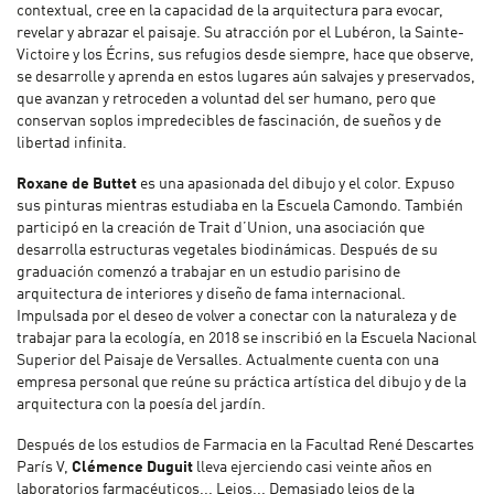
contextual, cree en la capacidad de la arquitectura para evocar,
revelar y abrazar el paisaje. Su atracción por el Lubéron, la Sainte-
Victoire y los Écrins, sus refugios desde siempre, hace que observe,
se desarrolle y aprenda en estos lugares aún salvajes y preservados,
que avanzan y retroceden a voluntad del ser humano, pero que
conservan soplos impredecibles de fascinación, de sueños y de
libertad infinita.
Roxane de Buttet
es una apasionada del dibujo y el color. Expuso
sus pinturas mientras estudiaba en la Escuela Camondo. También
participó en la creación de Trait d’Union, una asociación que
desarrolla estructuras vegetales biodinámicas. Después de su
graduación comenzó a trabajar en un estudio parisino de
arquitectura de interiores y diseño de fama internacional.
Impulsada por el deseo de volver a conectar con la naturaleza y de
trabajar para la ecología, en 2018 se inscribió en la Escuela Nacional
Superior del Paisaje de Versalles. Actualmente cuenta con una
empresa personal que reúne su práctica artística del dibujo y de la
arquitectura con la poesía del jardín.
Después de los estudios de Farmacia en la Facultad René Descartes
París V,
Clémence Duguit
lleva ejerciendo casi veinte años en
laboratorios farmacéuticos... Lejos... Demasiado lejos de la