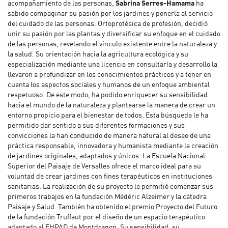
acompañamiento de las personas,
Sabrina Serres-Hamama
ha
sabido compaginar su pasión por los jardines y ponerla al servicio
del cuidado de las personas. Ortoprotésica de profesión, decidió
unir su pasión por las plantas y diversificar su enfoque en el cuidado
de las personas, revelando el vínculo existente entre la naturaleza y
la salud. Su orientación hacia la agricultura ecológica y su
especialización mediante una licencia en consultaría y desarrollo la
llevaron a profundizar en los conocimientos prácticos y a tener en
cuenta los aspectos sociales y humanos de un enfoque ambiental
respetuoso. De este modo, ha podido enriquecer su sensibilidad
hacia el mundo de la naturaleza y plantearse la manera de crear un
entorno propicio para el bienestar de todos. Esta búsqueda le ha
permitido dar sentido a sus diferentes formaciones y sus
convicciones la han conducido de manera natural al deseo de una
práctica responsable, innovadora y humanista mediante la creación
de jardines originales, adaptados y únicos. La Escuela Nacional
Superior del Paisaje de Versalles ofrece el marco ideal para su
voluntad de crear jardines con fines terapéuticos en instituciones
sanitarias. La realización de su proyecto le permitió comenzar sus
primeros trabajos en la fundación Médéric Alzeimer y la cátedra
Paisaje y Salud. También ha obtenido el premio Proyecto del Futuro
de la fundación Truffaut por el diseño de un espacio terapéutico
adaptado al EHPAD de Montdragon. Su sensibilidad, su