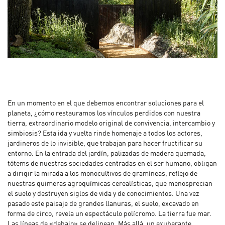
En un momento en el que debemos encontrar soluciones para el
planeta, ¿cómo restauramos los vínculos perdidos con nuestra
tierra, extraordinario modelo original de convivencia, intercambio y
simbiosis? Esta ida y vuelta rinde homenaje a todos los actores,
jardineros de lo invisible, que trabajan para hacer fructificar su
entorno. En la entrada del jardín, palizadas de madera quemada,
tótems de nuestras sociedades centradas en el ser humano, obligan
a dirigir la mirada a los monocultivos de gramíneas, reflejo de
nuestras quimeras agroquímicas cerealísticas, que menosprecian
el suelo y destruyen siglos de vida y de conocimientos. Una vez
pasado este paisaje de grandes llanuras, el suelo, excavado en
forma de circo, revela un espectáculo polícromo. La tierra fue mar.
Las líneas de «debajo» se delinean. Más allá, un exuberante