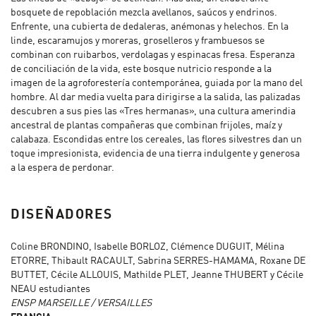
bosquete de repoblación mezcla avellanos, saúcos y endrinos.
Enfrente, una cubierta de dedaleras, anémonas y helechos. En la
linde, escaramujos y moreras, groselleros y frambuesos se
combinan con ruibarbos, verdolagas y espinacas fresa. Esperanza
de conciliación de la vida, este bosque nutricio responde a la
imagen de la agroforestería contemporánea, guiada por la mano del
hombre. Al dar media vuelta para dirigirse a la salida, las palizadas
descubren a sus pies las «Tres hermanas», una cultura amerindia
ancestral de plantas compañeras que combinan frijoles, maíz y
calabaza. Escondidas entre los cereales, las flores silvestres dan un
toque impresionista, evidencia de una tierra indulgente y generosa
a la espera de perdonar.
DISEÑADORES
Coline BRONDINO, Isabelle BORLOZ, Clémence DUGUIT, Mélina
ETORRE, Thibault RACAULT, Sabrina SERRES-HAMAMA, Roxane DE
BUTTET, Cécile ALLOUIS, Mathilde PLET, Jeanne THUBERT y Cécile
NEAU estudiantes
ENSP MARSEILLE / VERSAILLES