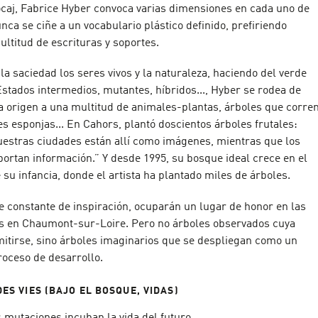
ocaj, Fabrice Hyber convoca varias dimensiones en cada uno de
nca se ciñe a un vocabulario plástico definido, prefiriendo
ltitud de escrituras y soportes.
 la saciedad los seres vivos y la naturaleza, haciendo del verde
 Estados intermedios, mutantes, híbridos..., Hyber se rodea de
a origen a una multitud de animales-plantas, árboles que corre
 esponjas... En Cahors, plantó doscientos árboles frutales:
uestras ciudades están allí como imágenes, mientras que los
portan información.” Y desde 1995, su bosque ideal crece en el
 su infancia, donde el artista ha plantado miles de árboles.
e constante de inspiración, ocuparán un lugar de honor en las
s en Chaumont-sur-Loire. Pero no árboles observados cuya
itirse, sino árboles imaginarios que se despliegan como un
oceso de desarrollo.
DES VIES (BAJO EL BOSQUE, VIDAS)