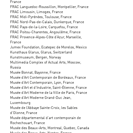
France
FRAC Languedoc-Roussillon, Montpellier, France
FRAC Limousin, Limoges, France
FRAC Midi-Pyrénées, Toulouse, France
FRAC Nord-Pas-de-Calais, Dunkerque, France
FRAC Pays-de-la-Loire, Carquefou, France
FRAC Poitou-Charentes, Angoulême, France
FRAC Provence-Alpes-Côte d’Azur, Marseille,
France
Jumex Foundation, Ecatepec de Morelos, Mexico
Kunsthaus Glarus, Glarus, Switzerland
Kunstmuseum, Bergen, Norway
Multimedia Complex of Actual Arts, Moscow,
Russia
Musée Bonnat, Bayonne, France
Musée d’Art Contemporain de Bordeaux, France
Musée d’Art Contemporain, Lyon, France
Musée d’Art et d’Industrie, Saint-Étienne, France
Musée d’Art Moderne de la Ville de Paris, France
Musée d’Art Moderne Grand-Duc Jean,
Luxembourg
n
Musée de l’Abbaye Sainte-Croix, les Sables
d’Olonne, France
Musée départemental d’art contemporain de
Rochechouart, France
Musée des Beaux-Arts, Montreal, Quebec, Canada