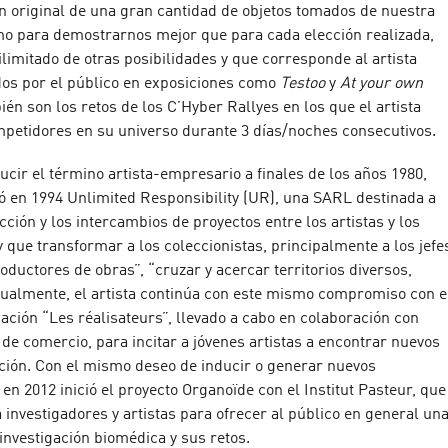
ón original de una gran cantidad de objetos tomados de nuestra
omo para demostrarnos mejor que para cada elección realizada,
limitado de otras posibilidades y que corresponde al artista
dos por el público en exposiciones como
Testoo
y
At your own
ién son los retos de los C’Hyber Rallyes en los que el artista
petidores en su universo durante 3 días/noches consecutivos.
cir el término artista-empresario a finales de los años 1980,
ó en 1994 Unlimited Responsibility (UR), una SARL destinada a
ción y los intercambios de proyectos entre los artistas y los
que transformar a los coleccionistas, principalmente a los jefe
ductores de obras”, “cruzar y acercar territorios diversos,
ctualmente, el artista continúa con este mismo compromiso con e
ción “Les réalisateurs”, llevado a cabo en colaboración con
 de comercio, para incitar a jóvenes artistas a encontrar nuevos
ión. Con el mismo deseo de inducir o generar nuevos
n 2012 inició el proyecto Organoïde con el Institut Pasteur, que
 investigadores y artistas para ofrecer al público en general un
 investigación biomédica y sus retos.