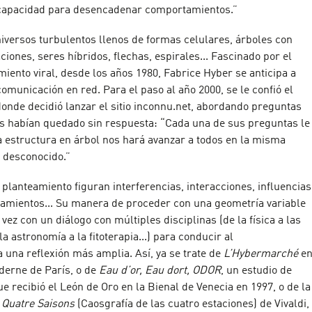
 capacidad para desencadenar comportamientos.”
niversos turbulentos llenos de formas celulares, árboles con
ciones, seres híbridos, flechas, espirales... Fascinado por el
ento viral, desde los años 1980, Fabrice Hyber se anticipa a
municación en red. Para el paso al año 2000, se le confió el
donde decidió lanzar el sitio inconnu.net, abordando preguntas
s habían quedado sin respuesta: “Cada una de sus preguntas le
ta estructura en árbol nos hará avanzar a todos en la misma
o desconocido.”
 planteamiento figuran interferencias, interacciones, influencias
amientos... Su manera de proceder con una geometría variable
vez con un diálogo con múltiples disciplinas (de la física a las
a astronomía a la fitoterapia...) para conducir al
 una reflexión más amplia. Así, ya se trate de
L’Hybermarché
e
derne de París, o de
Eau d’or, Eau dort, ODOR
, un estudio de
que recibió el León de Oro en la Bienal de Venecia en 1997, o de la
 Quatre Saisons
(Caosgrafía de las cuatro estaciones) de Vivaldi,