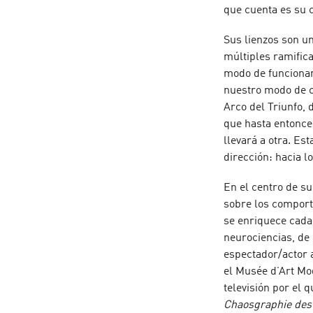
que cuenta es su
Sus lienzos son u
múltiples ramifica
modo de funcionami
nuestro modo de co
Arco del Triunfo, 
que hasta entonce
llevará a otra. Es
dirección: hacia l
En el centro de su
sobre los comport
se enriquece cada 
neurociencias, de l
espectador/actor a
el Musée d’Art Mo
televisión por el 
Chaosgraphie des