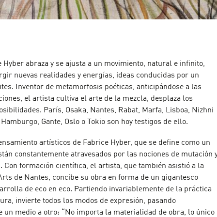
 Hyber abraza y se ajusta a un movimiento, natural e infinito,
rgir nuevas realidades y energías, ideas conducidas por un
ites. Inventor de metamorfosis poéticas, anticipándose a las
iones, el artista cultiva el arte de la mezcla, desplaza los
posibilidades. París, Osaka, Nantes, Rabat, Marfa, Lisboa, Nizhni
Hamburgo, Gante, Oslo o Tokio son hoy testigos de ello.
pensamiento artísticos de Fabrice Hyber, que se define como un
 están constantemente atravesados por las nociones de mutación 
 Con formación científica, el artista, que también asistió a la
rts de Nantes, concibe su obra en forma de un gigantesco
rrolla de eco en eco. Partiendo invariablemente de la práctica
ntura, invierte todos los modos de expresión, pasando
 un medio a otro: “No importa la materialidad de obra, lo único