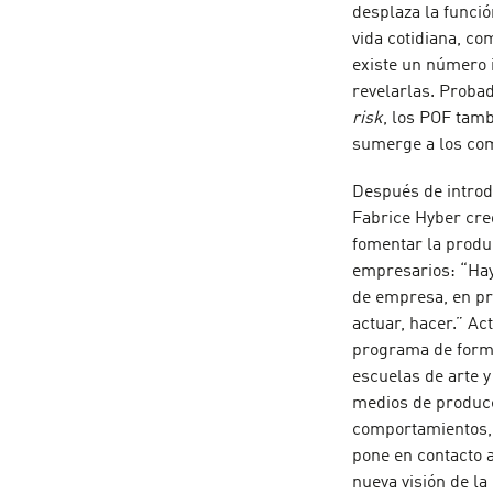
desplaza la funci
vida cotidiana, c
existe un número i
revelarlas. Proba
risk
, los POF tamb
sumerge a los com
Después de introdu
Fabrice Hyber cre
fomentar la produc
empresarios: “Hay 
de empresa, en pro
actuar, hacer.” A
programa de forma
escuelas de arte y
medios de producc
comportamientos, e
pone en contacto a
nueva visión de la