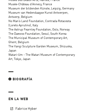
Musée des Beaux-Arts, Nantes, France
Musée-Château d’Annecy, France
Museum der bildenden Künste, Leipzig, Germany
Museum van Hedendaagse Kunst Antwerpen,
Antwerp, Belgium
No Man’s Land Foundation, Contrada Rotacesta
(Loreto Aprutino), Italy
The Astrup Fearnley Foundation, Oslo, Norway
The Daewoo Foundation, Seoul, South Korea
n
The Municipal Museum of Contemporary Art,
Ghent, Belgium
The Vangi Sculpture Garden Museum, Shizuoka,
Japan
Watari-Um - The Watari Museum of Contemporary
Art, Tokyo, Japan
BIOGRAFÍA
EN LA WEB
Fabrice Hyber