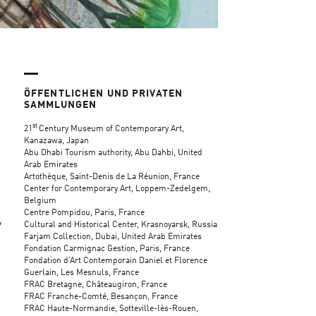
ÖFFENTLICHEN UND PRIVATEN
SAMMLUNGEN
st
21
Century Museum of Contemporary Art,
Kanazawa, Japan
Abu Dhabi Tourism authority, Abu Dahbi, United
Arab Emirates
Artothèque, Saint-Denis de La Réunion, France
Center for Contemporary Art, Loppem-Zedelgem,
Belgium
Centre Pompidou, Paris, France
y
Cultural and Historical Center, Krasnoyarsk, Russia
Farjam Collection, Dubai, United Arab Emirates
Fondation Carmignac Gestion, Paris, France
Fondation d’Art Contemporain Daniel et Florence
Guerlain, Les Mesnuls, France
FRAC Bretagne, Châteaugiron, France
FRAC Franche-Comté, Besançon, France
FRAC Haute-Normandie, Sotteville-lès-Rouen,