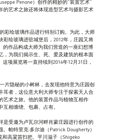
ppe Penone）创作的精妙的“装置艺术”
年的艺术之旅还将体现造型艺术与摄影艺术
尔基斯的彩绘玻璃作品进行特别订购。为此，大师
块彩绘玻璃进驻城堡后，2012年，庄园又将
s Ici）的作品构成大师为我们营造的一座幻想博
忆，为我们揭示生、死、爱及建筑的根本面
项展览将一直持续到2014年12月31日，
入一片隐秘的小树林，去发现他特意为庄园创
）的执牛耳者，这位意大利大师专注于探索天人合
的艺术之旅。他的装置作品与植物互相作
中互相缠绕、包裹、占有。
样是受邀为卢瓦尔河畔肖蒙庄园进行创作的
克·多尔迪（Patrick Dougherty）
沫花和高粱苗扫把、平川滋子（Shigeko