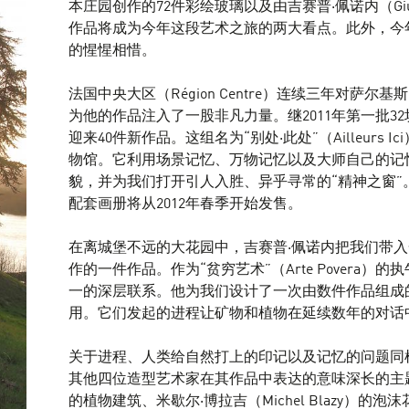
本庄园创作的72件彩绘玻璃以及由吉赛普·佩诺内（Giuse
作品将成为今年这段艺术之旅的两大看点。此外，今
的惺惺相惜。
法国中央大区（Région Centre）连续三年对萨
为他的作品注入了一股非凡力量。继2011年第一批32
迎来40件新作品。这组名为“别处·此处”（Ailleur
物馆。它利用场景记忆、万物记忆以及大师自己的记
貌，并为我们打开引人入胜、异乎寻常的“精神之窗”。这
配套画册将从2012年春季开始发售。
在离城堡不远的大花园中，吉赛普·佩诺内把我们带
作的一件作品。作为“贫穷艺术”（Arte Povera
一的深层联系。他为我们设计了一次由数件作品组成
用。它们发起的进程让矿物和植物在延续数年的对话
关于进程、人类给自然打上的印记以及记忆的问题同
其他四位造型艺术家在其作品中表达的意味深长的主题。帕特里
的植物建筑、米歇尔·博拉吉（Michel Blazy）的泡