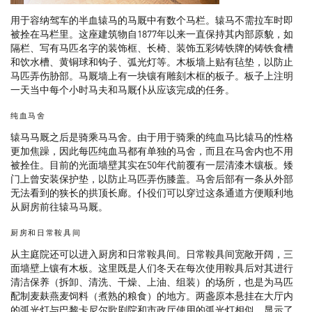
用于容纳驾车的半血辕马的马厩中有数个马栏。辕马不需拉车时即
被拴在马栏里。这座建筑物自1877年以来一直保持其内部原貌，如
隔栏、写有马匹名字的装饰框、长椅、装饰五彩铸铁牌的铸铁食槽
和饮水槽、黄铜球和钩子、弧光灯等。木板墙上贴有毡垫，以防止
马匹弄伤胁部。马厩墙上有一块镶有雕刻木框的板子。板子上注明
一天当中每个小时马夫和马厩仆从应该完成的任务。
纯血马舍
辕马马厩之后是骑乘马马舍。由于用于骑乘的纯血马比辕马的性格
更加焦躁，因此每匹纯血马都有单独的马舍，而且在马舍内也不用
被拴住。目前的光面墙壁其实在50年代前覆有一层清漆木镶板。矮
门上曾安装保护垫，以防止马匹弄伤膝盖。马舍后部有一条从外部
无法看到的狭长的拱顶长廊。仆役们可以穿过这条通道方便顺利地
从厨房前往辕马马厩。
厨房和日常鞍具间
从主庭院还可以进入厨房和日常鞍具间。日常鞍具间宽敞开阔，三
面墙壁上镶有木板。这里既是人们冬天在每次使用鞍具后对其进行
清洁保养（拆卸、清洗、干燥、上油、组装）的场所，也是为马匹
配制麦麸燕麦饲料（煮熟的粮食）的地方。两盏原本悬挂在大厅内
的弧光灯与巴黎卡尼尔歌剧院和市政厅使用的弧光灯相似，显示了