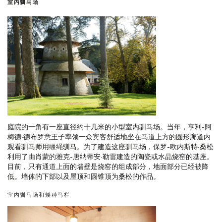
室内驯马场
庭院的一角有一座直径约十几米的小型室内驯马场。当年，亨利-阿
梅德·德布罗意王子率领一众宾客舒适地坐在马道上方的圆形廊道内
观看驯马师用缰绳驯马。为了建造这座驯马场，保罗-欧内斯特·桑松
利用了由肖蒙的雅克-唐纳蒂安·勒雷建造的陶瓷或水晶烧窑的基座。
目前，只有通道上面的墙壁是烧窑的组成部分，地面部分已经被降
低。墙体的下部以及屋顶和圆锥顶为桑松的作品。
室内驯马场和矮种马栏