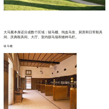
大马厩本身还分成数个区域：辕马棚、纯血马舍、厨房和日常鞍具
间、庆典鞍具间、大厅、室内驯马场和矮种马栏。
辕马棚