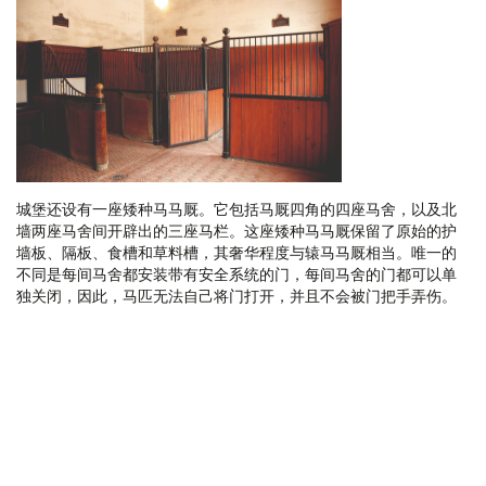
城堡还设有一座矮种马马厩。它包括马厩四角的四座马舍，以及北
墙两座马舍间开辟出的三座马栏。这座矮种马马厩保留了原始的护
墙板、隔板、食槽和草料槽，其奢华程度与辕马马厩相当。唯一的
不同是每间马舍都安装带有安全系统的门，每间马舍的门都可以单
独关闭，因此，马匹无法自己将门打开，并且不会被门把手弄伤。