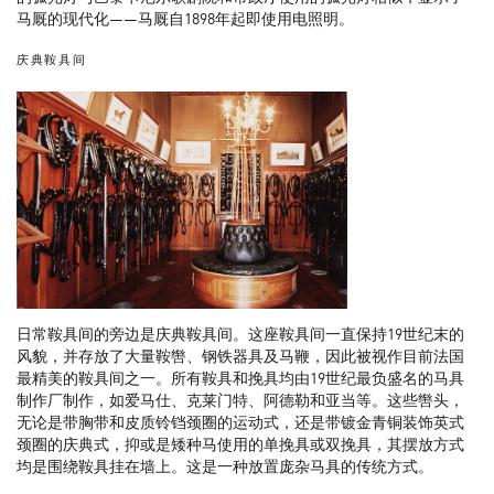
马厩的现代化——马厩自1898年起即使用电照明。
庆典鞍具间
日常鞍具间的旁边是庆典鞍具间。这座鞍具间一直保持19世纪末的
风貌，并存放了大量鞍辔、钢铁器具及马鞭，因此被视作目前法国
最精美的鞍具间之一。所有鞍具和挽具均由19世纪最负盛名的马具
制作厂制作，如爱马仕、克莱门特、阿德勒和亚当等。这些辔头，
无论是带胸带和皮质铃铛颈圈的运动式，还是带镀金青铜装饰英式
颈圈的庆典式，抑或是矮种马使用的单挽具或双挽具，其摆放方式
均是围绕鞍具挂在墙上。这是一种放置庞杂马具的传统方式。