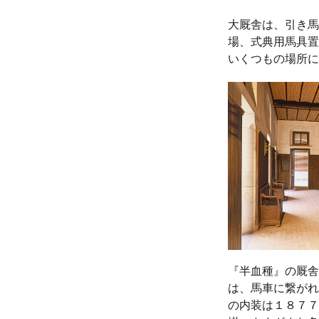
大厩舎は、引き馬
場、式典用馬具置
いくつもの場所に
『半血種』の厩舎
は、馬車に繋がれ
の内装は１８７７