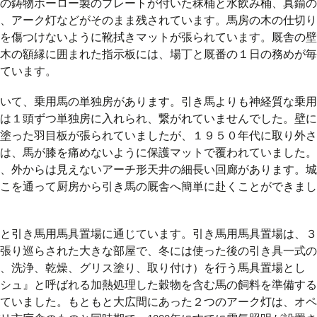
の鋳物ホーロー製のプレートが付いた秣桶と水飲み桶、真鍮の
、アーク灯などがそのまま残されています。馬房の木の仕切り
を傷つけないように靴拭きマットが張られています。厩舎の壁
木の額縁に囲まれた指示板には、場丁と厩番の１日の務めが毎
ています。
いて、乗用馬の単独房があります。引き馬よりも神経質な乗用
は１頭ずつ単独房に入れられ、繋がれていませんでした。壁に
塗った羽目板が張られていましたが、１９５０年代に取り外さ
は、馬が膝を痛めないように保護マットで覆われていました。
、外からは見えないアーチ形天井の細長い回廊があります。城
こを通って厨房から引き馬の厩舎へ簡単に赴くことができまし
と引き馬用馬具置場に通じています。引き馬用馬具置場は、３
張り巡らされた大きな部屋で、冬には使った後の引き具一式の
、洗浄、乾燥、グリス塗り、取り付け）を行う馬具置場とし
シュ』と呼ばれる加熱処理した穀物を含む馬の飼料を準備する
ていました。もともと大広間にあった２つのアーク灯は、オペ