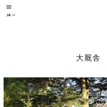
JA
大厩舎