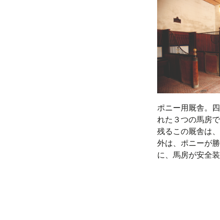
ポニー用厩舎。四
れた３つの馬房で
残るこの厩舎は、
外は、ポニーが勝
に、馬房が安全装