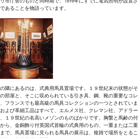
リ市庁舎のものと同時期で、1898年にすでに電気照明が設置さ
であることを物語っています。
の隣にあるのは、式典用馬具置場です。１９世紀末の状態がそ
の部屋と、そこに収められている引き具、鋼、靴の重要なコレ
、フランスでも最高級の馬具コレクションの一つとされていま
および革細工品はすべて、エルメス社、クレマン社、アドラー
、１９世紀の名高いメゾンのものばかりです。胸繋と馬齢の付
から、金銅飾り付英国式首輪の式典用のもの、一重または二重
まで、馬具置場に見られる馬具の展示は、複雑で場所をとるこ