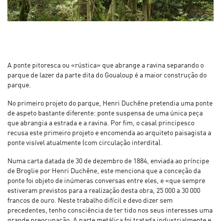
A ponte pitoresca ou «rústica» que abrange a ravina separando o
parque de lazer da parte dita do Goualoup é a maior construção do
parque.
No primeiro projeto do parque, Henri Duchêne pretendia uma ponte
de aspeto bastante diferente: ponte suspensa de uma única peça
que abrangia a estrada e a ravina. Por fim, o casal principesco
recusa este primeiro projeto e encomenda ao arquiteto paisagista a
ponte visível atualmente (com circulação interdita).
Numa carta datada de 30 de dezembro de 1884, enviada ao príncipe
de Broglie por Henri Duchêne, este menciona que a conceção da
ponte foi objeto de inúmeras conversas entre eles, e «que sempre
estiveram previstos para a realização desta obra, 25 000 a 30 000
francos de ouro. Neste trabalho difícil e devo dizer sem
precedentes, tenho consciência de ter tido nos seus interesses uma
grande preocupação. A parte metálica foi tratada industrialmente e