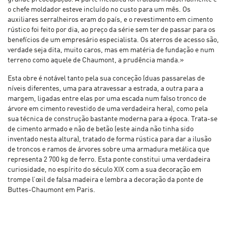
o chefe moldador esteve incluído no custo para um mês. Os
auxiliares serralheiros eram do país, e o revestimento em cimento
rústico foi feito por dia, ao preço da série sem ter de passar para os
benefícios de um empresário especialista. Os aterros de acesso são,
verdade seja dita, muito caros, mas em matéria de fundação e num
terreno como aquele de Chaumont, a prudência manda.»
Esta obre é notável tanto pela sua conceção (duas passarelas de
níveis diferentes, uma para atravessar a estrada, a outra para a
margem, ligadas entre elas por uma escada num falso tronco de
árvore em cimento revestido de uma verdadeira hera), como pela
sua técnica de construção bastante moderna para a época. Trata-se
de cimento armado e não de betão (este ainda não tinha sido
inventado nesta altura), tratado de forma rústica para dar a ilusão
de troncos e ramos de árvores sobre uma armadura metálica que
representa 2 700 kg de ferro. Esta ponte constitui uma verdadeira
curiosidade, no espírito do século XIX com a sua decoração em
trompe l’œil de falsa madeira e lembra a decoração da ponte de
Buttes-Chaumont em Paris.