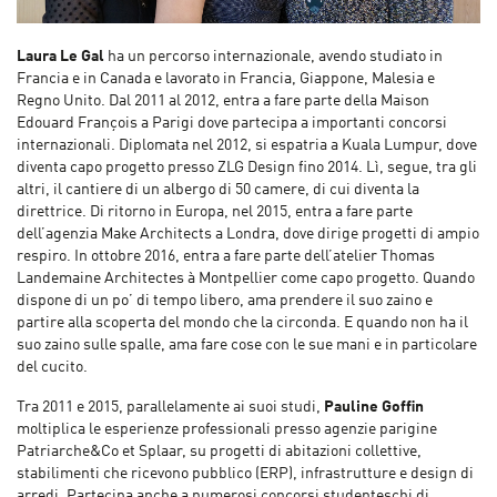
Laura Le Gal
ha un percorso internazionale, avendo studiato in
Francia e in Canada e lavorato in Francia, Giappone, Malesia e
Regno Unito. Dal 2011 al 2012, entra a fare parte della Maison
Edouard François a Parigi dove partecipa a importanti concorsi
internazionali. Diplomata nel 2012, si espatria a Kuala Lumpur, dove
diventa capo progetto presso ZLG Design fino 2014. Lì, segue, tra gli
altri, il cantiere di un albergo di 50 camere, di cui diventa la
direttrice. Di ritorno in Europa, nel 2015, entra a fare parte
dell’agenzia Make Architects a Londra, dove dirige progetti di ampio
respiro. In ottobre 2016, entra a fare parte dell’atelier Thomas
Landemaine Architectes à Montpellier come capo progetto. Quando
dispone di un po’ di tempo libero, ama prendere il suo zaino e
partire alla scoperta del mondo che la circonda. E quando non ha il
suo zaino sulle spalle, ama fare cose con le sue mani e in particolare
del cucito.
Tra 2011 e 2015, parallelamente ai suoi studi,
Pauline Goffin
moltiplica le esperienze professionali presso agenzie parigine
Patriarche&Co et Splaar, su progetti di abitazioni collettive,
stabilimenti che ricevono pubblico (ERP), infrastrutture e design di
arredi. Partecipa anche a numerosi concorsi studenteschi di