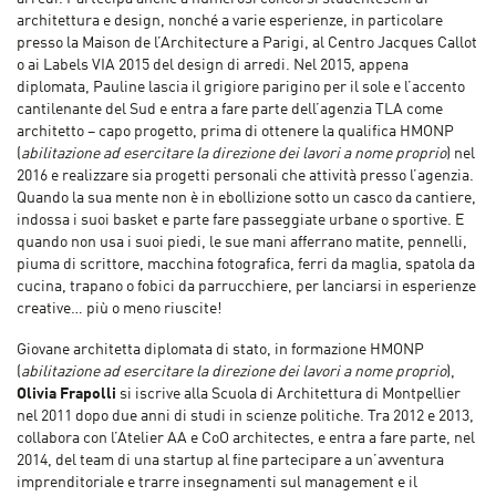
architettura e design, nonché a varie esperienze, in particolare
presso la Maison de l’Architecture a Parigi, al Centro Jacques Callot
o ai Labels VIA 2015 del design di arredi. Nel 2015, appena
diplomata, Pauline lascia il grigiore parigino per il sole e l’accento
cantilenante del Sud e entra a fare parte dell’agenzia TLA come
architetto – capo progetto, prima di ottenere la qualifica HMONP
(
abilitazione ad esercitare la direzione dei lavori a nome proprio
) nel
2016 e realizzare sia progetti personali che attività presso l’agenzia.
Quando la sua mente non è in ebollizione sotto un casco da cantiere,
indossa i suoi basket e parte fare passeggiate urbane o sportive. E
quando non usa i suoi piedi, le sue mani afferrano matite, pennelli,
piuma di scrittore, macchina fotografica, ferri da maglia, spatola da
cucina, trapano o fobici da parrucchiere, per lanciarsi in esperienze
creative… più o meno riuscite!
Giovane architetta diplomata di stato, in formazione HMONP
(
abilitazione ad esercitare la direzione dei lavori a nome proprio
),
Olivia Frapolli
si iscrive alla Scuola di Architettura di Montpellier
nel 2011 dopo due anni di studi in scienze politiche. Tra 2012 e 2013,
collabora con l’Atelier AA e CoO architectes, e entra a fare parte, nel
2014, del team di una startup al fine partecipare a un’avventura
imprenditoriale e trarre insegnamenti sul management e il