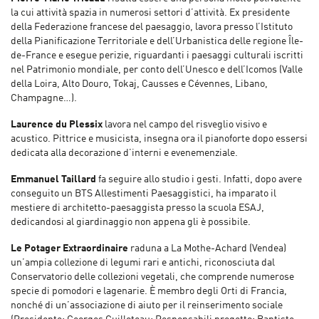
la cui attività spazia in numerosi settori d’attività. Ex presidente
della Federazione francese del paesaggio, lavora presso l’Istituto
della Pianificazione Territoriale e dell’Urbanistica delle regione Île-
de-France e esegue perizie, riguardanti i paesaggi culturali iscritti
nel Patrimonio mondiale, per conto dell’Unesco e dell’Icomos (Valle
della Loira, Alto Douro, Tokaj, Causses e Cévennes, Libano,
Champagne…).
Laurence du Plessix
lavora nel campo del risveglio visivo e
acustico. Pittrice e musicista, insegna ora il pianoforte dopo essersi
dedicata alla decorazione d’interni e evenemenziale.
Emmanuel Taillard
fa seguire allo studio i gesti. Infatti, dopo avere
conseguito un BTS Allestimenti Paesaggistici, ha imparato il
mestiere di architetto-paesaggista presso la scuola ESAJ,
dedicandosi al giardinaggio non appena gli è possibile.
Le Potager Extraordinaire
raduna a La Mothe-Achard (Vendea)
un’ampia collezione di legumi rari e antichi, riconosciuta dal
Conservatorio delle collezioni vegetali, che comprende numerose
specie di pomodori e lagenarie. È membro degli Orti di Francia,
nonché di un’associazione di aiuto per il reinserimento sociale