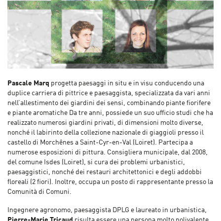
Pascale Marq
progetta paesaggi in situ e in visu conducendo una
duplice carriera di pittrice e paesaggista, specializzata da vari anni
nell’allestimento dei giardini dei sensi, combinando piante fiorifere
e piante aromatiche Da tre anni, possiede un suo ufficio studi che ha
realizzato numerosi giardini privati, di dimensioni molto diverse,
nonché il labirinto della collezione nazionale di giaggioli presso il
castello di Morchênes a Saint-Cyr-en-Val (Loiret). Partecipa a
numerose esposizioni di pittura. Consigliera municipale, dal 2008,
del comune Isdes (Loiret), si cura dei problemi urbanistici,
paesaggistici, nonché dei restauri architettonici e degli addobbi
floreali (2 fiori). Inoltre, occupa un posto di rappresentante presso la
Comunità di Comuni.
Ingegnere agronomo, paesaggista DPLG e laureato in urbanistica,
Pierre-Marie Tricaud
risulta essere una persona molto polivalente