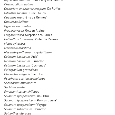
Capsicum annuum
‘Doux Long des Landes’
Chenopodium quinoa
Cichorium endiiva var crispum
‘De Ruffec’
Citrullus lanatus
‘Lune Etoiles’
Cucumis melo
‘Gris de Rennes’
Cucurbita ficifolia
Cyperus esculentus
Fragaria vesca
‘Golden Alpine’
Fragaria vesca
‘Surprise des Halles’
Helianthus tuberosus
‘Violet De Rennes’
Malva sylvestris
Mertensia maritima
Mesembryanthemum crystallinum
Ocimum basilicum
‘Anis’
Ocimum basilicum
‘Cannelle’
Ocimum basilicum
‘Cochonou’
Pelargonium graveolens
Phaseolus vulgaris
‘Saint Esprit’
Psophocarpus tetragonolobus
Saccharum officinarum
Sechium edule
Smallanthus sonchifolius
Solanum lycopersicum
‘Osu Blue’
Solanum lycopersicum
‘Poivron Jaune’
Solanum lycopersicum
‘Voyage’
Solanum tuberosum
‘Bonnotte’
Spilanthes oleracea