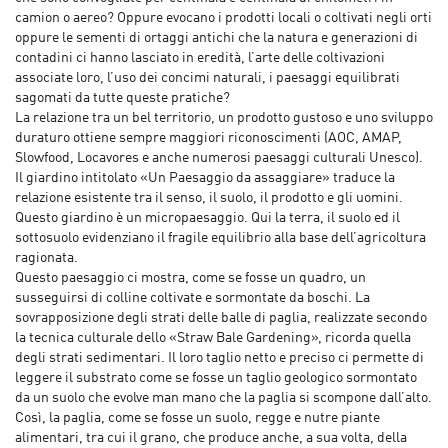
camion o aereo? Oppure evocano i prodotti locali o coltivati negli orti
oppure le sementi di ortaggi antichi che la natura e generazioni di
contadini ci hanno lasciato in eredità, l’arte delle coltivazioni
associate loro, l’uso dei concimi naturali, i paesaggi equilibrati
sagomati da tutte queste pratiche?
La relazione tra un bel territorio, un prodotto gustoso e uno sviluppo
duraturo ottiene sempre maggiori riconoscimenti (AOC, AMAP,
Slowfood, Locavores e anche numerosi paesaggi culturali Unesco).
Il giardino intitolato «Un Paesaggio da assaggiare» traduce la
relazione esistente tra il senso, il suolo, il prodotto e gli uomini.
Questo giardino è un micropaesaggio. Qui la terra, il suolo ed il
sottosuolo evidenziano il fragile equilibrio alla base dell’agricoltura
ragionata.
Questo paesaggio ci mostra, come se fosse un quadro, un
susseguirsi di colline coltivate e sormontate da boschi. La
sovrapposizione degli strati delle balle di paglia, realizzate secondo
la tecnica culturale dello «Straw Bale Gardening», ricorda quella
degli strati sedimentari. Il loro taglio netto e preciso ci permette di
leggere il substrato come se fosse un taglio geologico sormontato
da un suolo che evolve man mano che la paglia si scompone dall’alto.
Così, la paglia, come se fosse un suolo, regge e nutre piante
alimentari, tra cui il grano, che produce anche, a sua volta, della