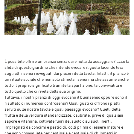
È possibile offrire un pranzo senza dare nulla da assaggiare? Ecco la
sfida di questo giardino che intende evocare il gusto facendo leva
sugli altri sensi risvegliati dai piaceri della tavola. Infatti, il pranzo è
un rituale sociale che non solo stimola i sensi ma che assume anche
tutto il proprio significato tramite la spartizione, la convivialità e
tutto quello che ci rivela della sua origine.
Tuttavia, i nostri pranzi di oggi evocano il buonsenso oppure sono il
risultato di numerosi controsensi? Quali gusti ci offrono i piatti
serviti sulle nostre tavole e quali paesaggi evocano? Quelli della
frutta e della verdura standardizzate, calibrate, prive di qualsiasi
sapore e vitamina, coltivate fuori del suolo o su suoli inerti,
impregnati da concimi e pesticidi, colti prima di essere mature e
che sono convogliate per centinaia e centinaia di chilometri in