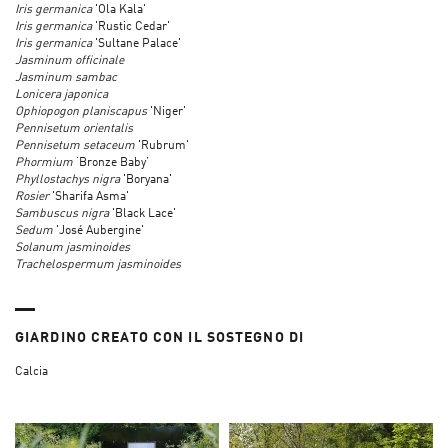
Iris germanica
'Ola Kala'
Iris germanica
'Rustic Cedar'
Iris germanica
'Sultane Palace'
Jasminum officinale
Jasminum sambac
Lonicera japonica
Ophiopogon planiscapus
'Niger'
Pennisetum orientalis
Pennisetum setaceum
'Rubrum'
Phormium
‘Bronze Baby’
Phyllostachys nigra
'Boryana'
Rosier
'Sharifa Asma'
Sambuscus nigra
'Black Lace'
Sedum
'José Aubergine'
Solanum jasminoides
Trachelospermum jasminoides
GIARDINO CREATO CON IL SOSTEGNO DI
Calcia