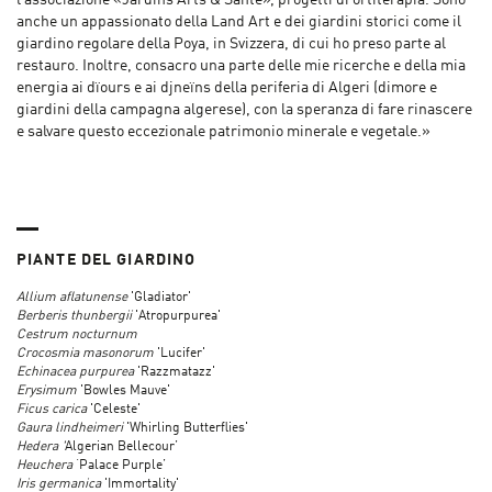
anche un appassionato della Land Art e dei giardini storici come il
giardino regolare della Poya, in Svizzera, di cui ho preso parte al
restauro. Inoltre, consacro una parte delle mie ricerche e della mia
energia ai dïours e ai djneïns della periferia di Algeri (dimore e
giardini della campagna algerese), con la speranza di fare rinascere
e salvare questo eccezionale patrimonio minerale e vegetale.»
PIANTE DEL GIARDINO
Allium aflatunense
'Gladiator'
Berberis thunbergii
'Atropurpurea'
Cestrum nocturnum
Crocosmia masonorum
'Lucifer'
Echinacea purpurea
'Razzmatazz'
Erysimum
'Bowles Mauve'
Ficus carica
'Celeste'
Gaura lindheimeri
'Whirling Butterflies'
Hedera '
Algerian Bellecour’
Heuchera
‘Palace Purple’
Iris germanica
'Immortality'