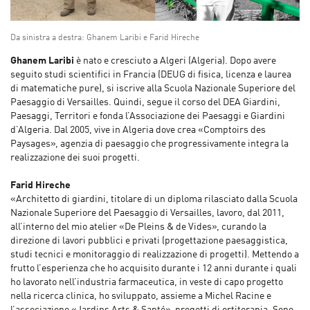
Da sinistra a destra: Ghanem Laribi e Farid Hireche
Ghanem Laribi
è nato e cresciuto a Algeri (Algeria). Dopo avere
seguito studi scientifici in Francia (DEUG di fisica, licenza e laurea
di matematiche pure), si iscrive alla Scuola Nazionale Superiore del
Paesaggio di Versailles. Quindi, segue il corso del DEA Giardini,
Paesaggi, Territori e fonda l’Associazione dei Paesaggi e Giardini
d’Algeria. Dal 2005, vive in Algeria dove crea «Comptoirs des
Paysages», agenzia di paesaggio che progressivamente integra la
realizzazione dei suoi progetti.
Farid Hireche
«Architetto di giardini, titolare di un diploma rilasciato dalla Scuola
Nazionale Superiore del Paesaggio di Versailles, lavoro, dal 2011,
all’interno del mio atelier «De Pleins & de Vides», curando la
direzione di lavori pubblici e privati (progettazione paesaggistica,
studi tecnici e monitoraggio di realizzazione di progetti). Mettendo a
frutto l’esperienza che ho acquisito durante i 12 anni durante i quali
ho lavorato nell’industria farmaceutica, in veste di capo progetto
nella ricerca clinica, ho sviluppato, assieme a Michel Racine e
l’associazione «Jardins Arts & Santé», progetti di ortiterapia. Sono