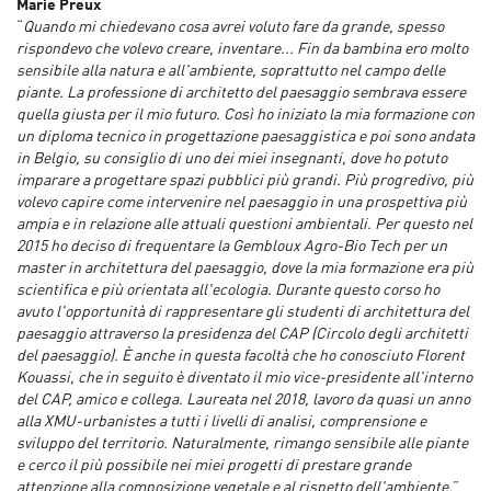
Marie Preux
“
Quando mi chiedevano cosa avrei voluto fare da grande, spesso
rispondevo che volevo creare, inventare... Fin da bambina ero molto
sensibile alla natura e all'ambiente, soprattutto nel campo delle
piante. La professione di architetto del paesaggio sembrava essere
quella giusta per il mio futuro. Così ho iniziato la mia formazione con
un diploma tecnico in progettazione paesaggistica e poi sono andata
in Belgio, su consiglio di uno dei miei insegnanti, dove ho potuto
imparare a progettare spazi pubblici più grandi. Più progredivo, più
volevo capire come intervenire nel paesaggio in una prospettiva più
ampia e in relazione alle attuali questioni ambientali. Per questo nel
2015 ho deciso di frequentare la Gembloux Agro-Bio Tech per un
master in architettura del paesaggio, dove la mia formazione era più
scientifica e più orientata all'ecologia. Durante questo corso ho
avuto l'opportunità di rappresentare gli studenti di architettura del
paesaggio attraverso la presidenza del CAP (Circolo degli architetti
del paesaggio). È anche in questa facoltà che ho conosciuto Florent
Kouassi, che in seguito è diventato il mio vice-presidente all'interno
del CAP, amico e collega. Laureata nel 2018, lavoro da quasi un anno
alla XMU-urbanistes a tutti i livelli di analisi, comprensione e
sviluppo del territorio. Naturalmente, rimango sensibile alle piante
e cerco il più possibile nei miei progetti di prestare grande
attenzione alla composizione vegetale e al rispetto dell'ambiente.
”