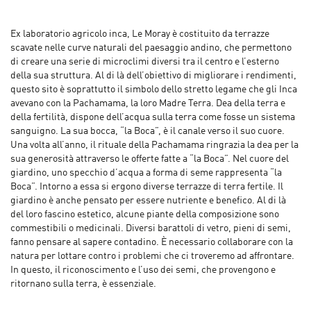
Ex laboratorio agricolo inca, Le Moray è costituito da terrazze
scavate nelle curve naturali del paesaggio andino, che permettono
di creare una serie di microclimi diversi tra il centro e l’esterno
della sua struttura. Al di là dell’obiettivo di migliorare i rendimenti,
questo sito è soprattutto il simbolo dello stretto legame che gli Inca
avevano con la Pachamama, la loro Madre Terra. Dea della terra e
della fertilità, dispone dell’acqua sulla terra come fosse un sistema
sanguigno. La sua bocca, “la Boca”, è il canale verso il suo cuore.
Una volta all’anno, il rituale della Pachamama ringrazia la dea per la
sua generosità attraverso le offerte fatte a “la Boca”. Nel cuore del
giardino, uno specchio d’acqua a forma di seme rappresenta “la
Boca”. Intorno a essa si ergono diverse terrazze di terra fertile. Il
giardino è anche pensato per essere nutriente e benefico. Al di là
del loro fascino estetico, alcune piante della composizione sono
commestibili o medicinali. Diversi barattoli di vetro, pieni di semi,
fanno pensare al sapere contadino. È necessario collaborare con la
natura per lottare contro i problemi che ci troveremo ad affrontare.
In questo, il riconoscimento e l’uso dei semi, che provengono e
ritornano sulla terra, è essenziale.