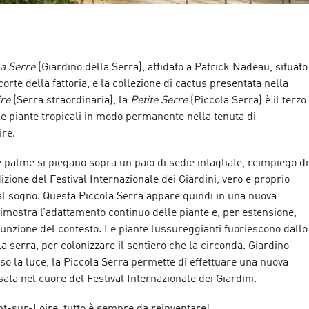
la Serre
(Giardino della Serra), affidato a Patrick Nadeau, situato
corte della fattoria, e la collezione di cactus presentata nella
ire
(Serra straordinaria), la
Petite Serre
(Piccola Serra) è il terzo
le piante tropicali in modo permanente nella tenuta di
re.
 e palme si piegano sopra un paio di sedie intagliate, reimpiego di
zione del Festival Internazionale dei Giardini, vero e proprio
e al sogno. Questa Piccola Serra appare quindi in una nuova
imostra l’adattamento continuo delle piante e, per estensione,
n funzione del contesto. Le piante lussureggianti fuoriescono dallo
a serra, per colonizzare il sentiero che la circonda. Giardino
erso la luce, la Piccola Serra permette di effettuare una nuova
sata nel cuore del Festival Internazionale dei Giardini.
-sur-Loire, tutto è sempre da reinventare!