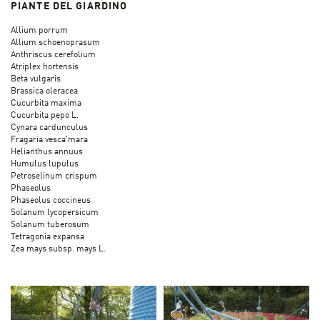
PIANTE DEL GIARDINO
Allium porrum
Allium schoenoprasum
Anthriscus cerefolium
Atriplex hortensis
Beta vulgaris
Brassica oleracea
Cucurbita maxima
Cucurbita pepo L.
Cynara cardunculus
Fragaria vesca'mara
Helianthus annuus
Humulus lupulus
Petroselinum crispum
Phaseolus
Phaseolus coccineus
Solanum lycopersicum
Solanum tuberosum
Tetragonia expansa
Zea mays subsp. mays L.