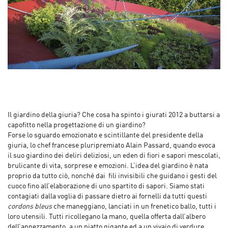
Il giardino della giuria? Che cosa ha spinto i giurati 2012 a buttarsi a
capofitto nella progettazione di un giardino?
Forse lo sguardo emozionato e scintillante del presidente della
giuria, lo chef francese pluripremiato Alain Passard, quando evoca
il suo giardino dei deliri deliziosi, un eden di fiori e sapori mescolati,
brulicante di vita, sorprese e emozioni. L’idea del giardino è nata
proprio da tutto ciò, nonché dai fili invisibili che guidano i gesti del
cuoco fino all’elaborazione di uno spartito di sapori. Siamo stati
contagiati dalla voglia di passare dietro ai fornelli da tutti questi
cordons bleus
che maneggiano, lanciati in un frenetico ballo, tutti i
loro utensili. Tutti ricollegano la mano, quella offerta dall’albero
dell’appezzamento, a un piatto gigante ed a un vivaio di verdure