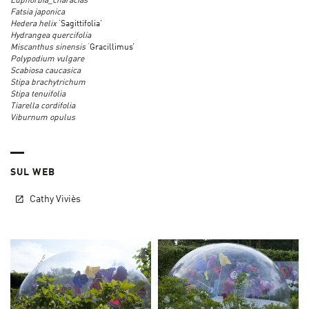
Euphorbia_characias
Fatsia japonica
Hedera helix
‘Sagittifolia’
Hydrangea quercifolia
Miscanthus sinensis
‘Gracillimus’
Polypodium vulgare
Scabiosa caucasica
Stipa brachytrichum
Stipa tenuifolia
Tiarella cordifolia
Viburnum opulus
SUL WEB
Cathy Viviès