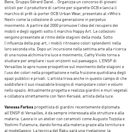
Bene, Gruppo Gérard Darel… Organizza un concorso di giovani
stilisti per il produttore di cartine per sigarette OCB e lancia il
marchio di prêt-à-porter OCB Urban Wear, presentato al «Who’s
Next» come la collezione di una generazione in perpetuo
movimento. A partire dal 2000 promuove l’idea del recupero dei
mobili e degli oggetti sotto il marchio Happy Art. Le collezioni
vengono presentate al ritmo delle stagioni della moda. Sotto
l’influenza della pop art, i mobili ritrovano colori splendenti nella
loro seconda vita. Dopo un’incursione nella settima arte alla ricerca
di una nuova alchimia tra luce e movimento, Cathy Viviès torna a
studiare per ampliare i suoi orizzonti sul paesaggio. L’ENSP di
Versailles le apre nuove prospettive sul movimento delle stagioni e
l’uso dei colori nella progettazione e nella fruizione quotidiana degli
spazi pubblici e privati. L’artista trova anche in questo campo di che
soddisfare il suo insaziabile bisogno di manipolare colori e volumi
nello spazio. Attualmente progetta e realizza giardini e muri vegetali
e collabora strettamente con Yann Kersalé, artista della luce.
Vanessa Farbos
progettista di giardini recentemente diplomata
all’ENSP di Versailles, è da sempre interessata alle strutture e alla
materia. Lavora in un atelier con ceramisti come Augusto Tozzola e
Yoshimi Futamura, dando forma alla materia grazie alla tornitura e
al modellaggio. La tecnica del Raku sarà una rivelazione: la