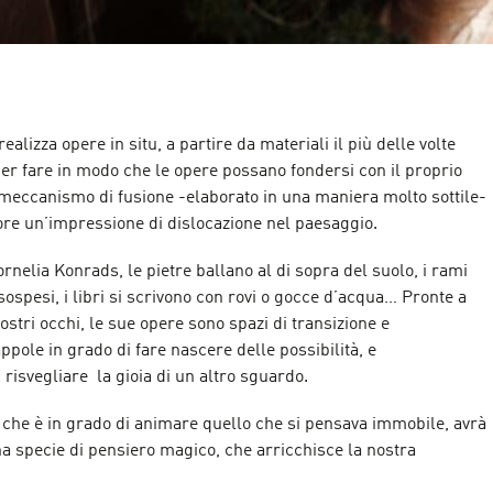
alizza opere in situ, a partire da materiali il più delle volte
 per fare in modo che le opere possano fondersi con il proprio
meccanismo di fusione -elaborato in una maniera molto sottile-
tore un’impressione di dislocazione nel paesaggio.
ornelia Konrads, le pietre ballano al di sopra del suolo, i rami
sospesi, i libri si scrivono con rovi o gocce d’acqua… Pronte a
nostri occhi, le sue opere sono spazi di transizione e
ppole in grado di fare nascere delle possibilità, e
 risvegliare la gioia di un altro sguardo.
 che è in grado di animare quello che si pensava immobile, avrà
una specie di pensiero magico, che arricchisce la nostra