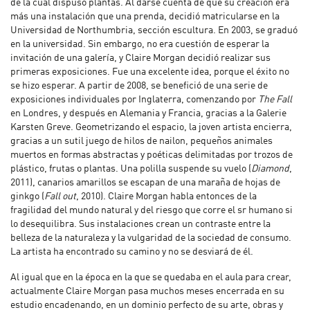
de la cual dispuso plantas. Al darse cuenta de que su creación era
más una instalación que una prenda, decidió matricularse en la
Universidad de Northumbria, sección escultura. En 2003, se graduó
en la universidad. Sin embargo, no era cuestión de esperar la
invitación de una galería, y Claire Morgan decidió realizar sus
primeras exposiciones. Fue una excelente idea, porque el éxito no
se hizo esperar. A partir de 2008, se benefició de una serie de
exposiciones individuales por Inglaterra, comenzando por
The Fall
en Londres, y después en Alemania y Francia, gracias a la Galerie
Karsten Greve. Geometrizando el espacio, la joven artista encierra,
gracias a un sutil juego de hilos de nailon, pequeños animales
muertos en formas abstractas y poéticas delimitadas por trozos de
plástico, frutas o plantas. Una polilla suspende su vuelo (
Diamond
,
2011), canarios amarillos se escapan de una maraña de hojas de
ginkgo (
Fall out
, 2010). Claire Morgan habla entonces de la
fragilidad del mundo natural y del riesgo que corre el sr humano si
lo desequilibra. Sus instalaciones crean un contraste entre la
belleza de la naturaleza y la vulgaridad de la sociedad de consumo.
La artista ha encontrado su camino y no se desviará de él.
Al igual que en la época en la que se quedaba en el aula para crear,
actualmente Claire Morgan pasa muchos meses encerrada en su
estudio encadenando, en un dominio perfecto de su arte, obras y