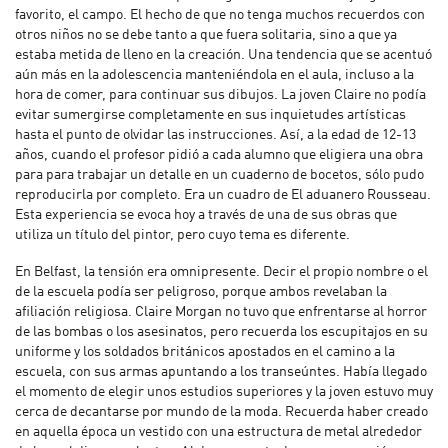
favorito, el campo. El hecho de que no tenga muchos recuerdos con
otros niños no se debe tanto a que fuera solitaria, sino a que ya
estaba metida de lleno en la creación. Una tendencia que se acentuó
aún más en la adolescencia manteniéndola en el aula, incluso a la
hora de comer, para continuar sus dibujos. La joven Claire no podía
evitar sumergirse completamente en sus inquietudes artísticas
hasta el punto de olvidar las instrucciones. Así, a la edad de 12-13
años, cuando el profesor pidió a cada alumno que eligiera una obra
para para trabajar un detalle en un cuaderno de bocetos, sólo pudo
reproducirla por completo. Era un cuadro de El aduanero Rousseau.
Esta experiencia se evoca hoy a través de una de sus obras que
utiliza un título del pintor, pero cuyo tema es diferente.
En Belfast, la tensión era omnipresente. Decir el propio nombre o el
de la escuela podía ser peligroso, porque ambos revelaban la
afiliación religiosa. Claire Morgan no tuvo que enfrentarse al horror
de las bombas o los asesinatos, pero recuerda los escupitajos en su
uniforme y los soldados británicos apostados en el camino a la
escuela, con sus armas apuntando a los transeúntes. Había llegado
el momento de elegir unos estudios superiores y la joven estuvo muy
cerca de decantarse por mundo de la moda. Recuerda haber creado
en aquella época un vestido con una estructura de metal alrededor