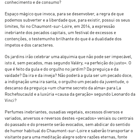
conhecimento e de consumo?
Espaço mágico que invoca, para se desenvolver, a regra de que
podemos subverter e a liberdade que, para existir, possui os seus
limites, foi no Chaumont-sur-Loire, em 2014, a expressão
inebriante dos pecados capitais, um festival de excessos e
contenções, o testemunho brilhante do que é a dualidade dos
ímpetos e dos caracteres.
Os jardins irão celebrar uma alquimia que não pode ser impecável,
isto é, sem pecados, mas segundo Valéry, «a perfeição do justo». O
que é feito da gula e do orgulho no jardim? Da preguiça e da
vaidade? Da ira e da inveja? Não poderá a gula ser um pecado doce,
a indignação uma ira santa, o orgulho um pecado da juventude, o
descanso da preguiça «um charme secreto da alma» para La
Rochefoucauld e a luxúria «causa da geração» segundo Leonardo da
Vinci?
Perfumes inebriantes, ousadias vegetais, excessos diversos e
variados, anversos e reversos destes «pecados» veniais ou centrais
do passado e do presente serão evocados, sem abdicar do sentido
de humor habitual do Chaumont-sur-Loire e saberão transportar o
visitante para uma meditação alegre sobre razões eternas, fonte