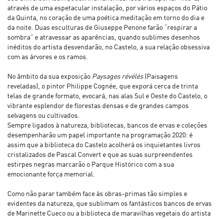
através de uma espetacular instalação, por vários espaços do Pátio
da Quinta, no coração de uma poética meditação em torno do dia e
da noite. Duas esculturas de Giuseppe Penone farão “respirar a
sombra” e atravessar as aparências, quando sublimes desenhos
inéditos do artista desvendarão, no Castelo, a sua relação obsessiva
com as árvores e os ramos.
No âmbito da sua exposição
Paysages révélés
(Paisagens
reveladas), o pintor Philippe Cognée, que exporá cerca de trinta
telas de grande formato, evocará, nas alas Sul e Oeste do Castelo, o
vibrante esplendor de florestas densas e de grandes campos
selvagens ou cultivados.
Sempre ligados à natureza, bibliotecas, bancos de ervas e coleções
desempenharão um papel importante na programação 2020: é
assim que a biblioteca do Castelo acolherá os inquietantes livros
cristalizados de Pascal Convert e que as suas surpreendentes
estirpes negras marcarão o Parque Histórico com a sua
emocionante força memorial.
Como não parar também face às obras-primas tão simples e
evidentes da natureza, que sublimam os fantásticos bancos de ervas
de Marinette Cueco ou a biblioteca de maravilhas vegetais do artista