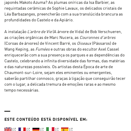
japonês Makoto Azuma? As plumas oníricas da Isa Barbier, as
requintadas cerâmicas de Sophie Lavaux, os delicados cristais de
Léa Barbazanges, preencherão com a sua translúcida brancura as
profundidades do Castelo e da Apiário.
A instalação
L’arbre de Vie
(A árvore de Vida) de Bob Verschueren,
as criações orgânicas de Marc Nucera, as
Couronnes d’arbres
(Coroas de árvores) de Vincent Barré, os
Oiseaux
(Pássaros) de
Wang Keping, as
Fumées
e outras obras do escultor Axel Cassel
enriquecerão com a sua presença os parques e as dependências do
Castelo, celebrando a infinita diversidade das formas, das matérias
e das naturezas possíveis. Os artistas desta Época de arte de
Chaumont-sur-Loire, sejam eles eminentes ou emergentes,
saberão partilhar connosco, graças à ligação que conseguirão tecer
com o lugar, a delicada tremura de emoções raras e ao mesmo
tempo necessárias.
ESTE CONTEÚDO ESTÁ DISPONÍVEL EM: