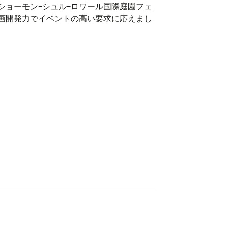
度ショーモン=シュル=ロワール国際庭園フェ
画開発力でイベントの高い要求に応えまし