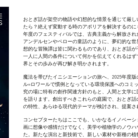
おとぎ話が架空の物語や幻想的な情景を通じて厳し
たら？絶えず変動する時のアポリアを解決するのにも
年度のフェスティバルでは、古典主義から解放され
アンデルセンやペローの童話のように、夢幻的な世
想的な冒険譚は皆に関わるものであり、おとぎ話が
一人に人間の条件について何かを伝えてくれるはず
界とその歩みが再び解き明かされます。
魔法を帯びたイニシエーションの旅へ、2025年度
ル=ロワールで慣例となっている環境保護へのコミ
究の場に特有の創作関連方針のもと、人間と文学に
を語ります。創出すべきこれらの庭園で、おとぎ話
の特性、あらゆる現代的テーマが検討され、提案さ
コンセプターたちはここでも、いかなるイノベーシ
画に想像や感情だけでなく、美学や植物学のノウハ
た。新たな演出と新技術で、新しい素材や新種の植