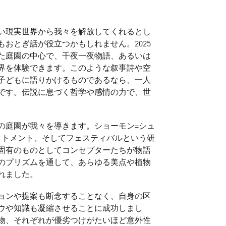
い現実世界から我々を解放してくれるとし
おとぎ話が役立つかもしれません。2025
た庭園の中心で、千夜一夜物語、あるいは
界を体験できます。このような叙事詩や空
子どもに語りかけるものであるなら、一人
です。伝説に息づく哲学や感情の力で、世
版の庭園が我々を導きます。ショーモン=シュ
ットメント、そしてフェスティバルという研
固有のものとしてコンセプターたちが物語
のプリズムを通して、あらゆる美点や植物
れました。
ョンや提案も断念することなく、自身の区
ウや知識も凝縮させることに成功しまし
物、それぞれが優劣つけがたいほど意外性