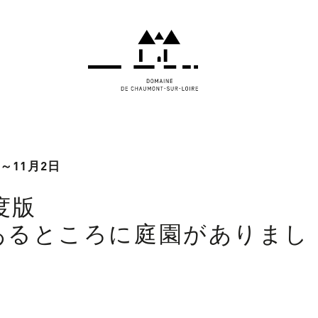
日～11月2日
度版
あるところに庭園がありまし