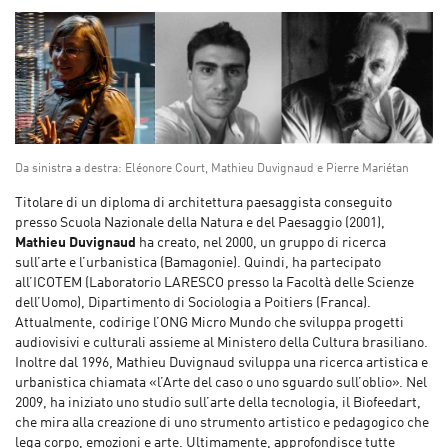
Da sinistra a destra: Eléonore Court, Mathieu Duvignaud e Pierre Mariétan
Titolare di un diploma di architettura paesaggista conseguito
presso Scuola Nazionale della Natura e del Paesaggio (2001),
Mathieu Duvignaud
ha creato, nel 2000, un gruppo di ricerca
sull’arte e l’urbanistica (Bamagonie). Quindi, ha partecipato
all’ICOTEM (Laboratorio LARESCO presso la Facoltà delle Scienze
dell’Uomo), Dipartimento di Sociologia a Poitiers (Franca).
Attualmente, codirige l’ONG Micro Mundo che sviluppa progetti
audiovisivi e culturali assieme al Ministero della Cultura brasiliano.
Inoltre dal 1996, Mathieu Duvignaud sviluppa una ricerca artistica e
urbanistica chiamata «l’Arte del caso o uno sguardo sull’oblio». Nel
2009, ha iniziato uno studio sull’arte della tecnologia, il Biofeedart,
che mira alla creazione di uno strumento artistico e pedagogico che
lega corpo, emozioni e arte. Ultimamente, approfondisce tutte