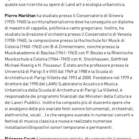
queste sue ricerche su opere di Land art e ecologia urbanistica.
Pierre Mariétan
ha studiato presso il Conservatorio di Ginevra
(1955-1960) la scrittura/teoria/corno dove ha conseguito un diploma
di maestro di cappella, polifonia e canto gregoriano. Inoltre, ha
studiato la direzione d’orchestra presso il Conservatorio di Venezia
(1958-1960), la composizione presso la Hochschule für Musik di
Colonia (1960-1962) con B-A Zimmermann, nonché presso la
Musikakademie di Basilea (1961-1963) con P. Boulez e la Rheinische
Musikschule a Colonia (1964-1965) con K. Stockhausen, Gottfried
Michael Koenig e H. Pousseur. È stato anche professore presso le
Università di Parigi (I e VIII) dal 1969 al 1988 e la Scuola di
Architettura di Parigi Villette dal 1993 al 2000. Fondatore nel 1979 e
direttore dal 1990 del LAMU (Laboratorio Acustico e Musica
Urbanistica della Scuola di Archiettura di Parigi La Villette), è
responsabile dei programmi finanziati dai Ministeri della Cultura e
dei Lavori Pubblici. Inoltre ha composto più di duecento opere che
si avvalgono delle più svariate fonti sonore (strumentali, orchestrali,
elettroniche, vocali...) e che vengono suonate in numerosi concerti e
festival di musica classica e nuova e realizzato numerose
installazioni/dispositivi sonori temporanei e permanenti.