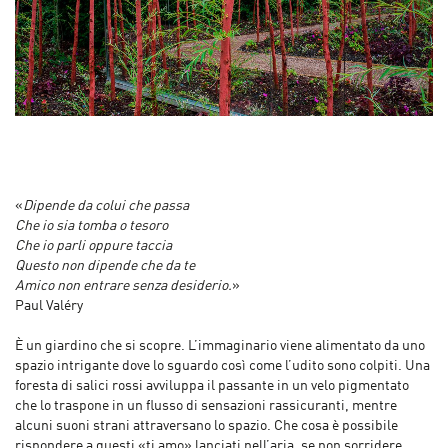
«
Dipende da colui che passa
Che io sia tomba o tesoro
Che io parli oppure taccia
Questo non dipende che da te
Amico non entrare senza desiderio.
»
Paul Valéry
È un giardino che si scopre. L’immaginario viene alimentato da uno
spazio intrigante dove lo sguardo così come l’udito sono colpiti. Una
foresta di salici rossi avviluppa il passante in un velo pigmentato
che lo traspone in un flusso di sensazioni rassicuranti, mentre
alcuni suoni strani attraversano lo spazio. Che cosa è possibile
rispondere a questi «ti amo» lanciati nell’aria, se non sorridere,