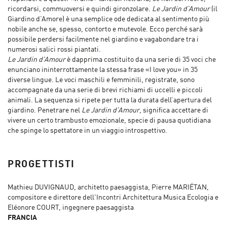
ricordarsi, commuoversi e quindi gironzolare.
Le Jardin d’Amour
(il
Giardino d’Amore) è una semplice ode dedicata al sentimento più
nobile anche se, spesso, contorto e mutevole. Ecco perché sarà
possibile perdersi facilmente nel giardino e vagabondare tra i
numerosi salici rossi piantati.
Le Jardin d’Amour
è dapprima costituito da una serie di 35 voci che
enunciano ininterrottamente la stessa frase «I love you» in 35
diverse lingue. Le voci maschili e femminili, registrate, sono
accompagnate da una serie di brevi richiami di uccelli e piccoli
animali. La sequenza si ripete per tutta la durata dell’apertura del
giardino. Penetrare nel
Le Jardin d’Amour
, significa accettare di
vivere un certo trambusto emozionale, specie di pausa quotidiana
che spinge lo spettatore in un viaggio introspettivo.
PROGETTISTI
Mathieu DUVIGNAUD, architetto paesaggista, Pierre MARIÉTAN,
compositore e direttore dell'Incontri Architettura Musica Ecologia e
Eléonore COURT, ingegnere paesaggista
FRANCIA