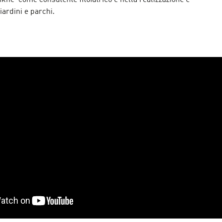
khe' come consulente fitoiatrico e nella realizzazione e
ardini e parchi.