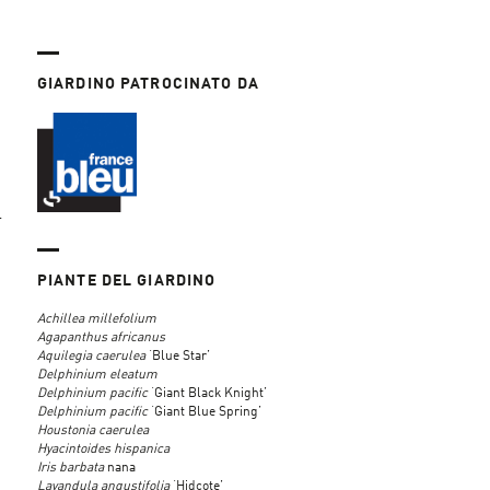
GIARDINO PATROCINATO DA
l
PIANTE DEL GIARDINO
Achillea millefolium
Agapanthus africanus
Aquilegia caerulea
‘Blue Star’
Delphinium eleatum
Delphinium pacific
‘Giant Black Knight’
Delphinium pacific
‘Giant Blue Spring’
Houstonia caerulea
Hyacintoides hispanica
Iris barbata
nana
Lavandula angustifolia
‘Hidcote’