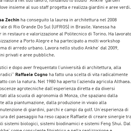
a natura nel suo lavoro, fondando lo studio "Ankhe' garden
ove insieme al suo staff progetta e realizza giardini e aree verdi.
sa Zechin
ha conseguito la laurea in architettura nel 2008
erale di Rio Grande Do Sul (UFRGS) in Brasile. Vanessa ha
 in restauro e valorizzazione al Politecnico di Torino. Ha lavorat
nizzazione a Porto Alegre e ha partecipato a molti workshop
tema di arredo urbano. Lavora nello studio Ankhe' dal 2009,
ni privati e aree pubbliche.
stici e dopo aver frequentato l’università di architettura, alla
"radici"
Raffaele Cogno
ha fatto una scelta di vita radicalmente
tatto con la natura. Nel 1980 ha aperto l’azienda agricola Althaea.
scenze agrotecniche dall’esperienza diretta e da diversi
ati alla scuola di agronomia di Monza, che spaziano dalla
nte alla piantumazione, dalla produzione in vivaio alla
nutenzione di giardini, parchi e campi da golf. Un’esperienza di
ttura del paesaggio ha reso capace Raffaele di creare sinergie tr
ali sistemi biologici, sistemi biodinamici e sistemi Feng Shui. Dal