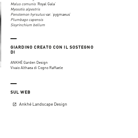
Malus comunis
‘Royal Gala’
Myosotis alpestris
Penstemon hyrsutus
var. ‘pygmaeus’
Plumbago capensis
Sisyrinchium bellum
GIARDINO CREATO CON IL SOSTEGNO
DI
ANKHÉ Garden Design
Vivaio Althaea di Cogno Raffaele
SUL WEB
Ankhé Landscape Design