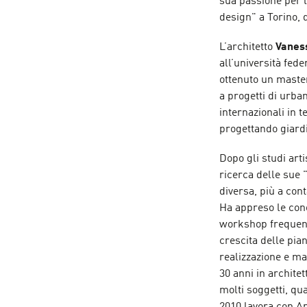
sua passione per l
design" a Torino, d
L’architetto
Vanes
all’università fed
ottenuto un master
a progetti di urba
internazionali in 
progettando giardi
Dopo gli studi arti
ricerca delle sue 
diversa, più a con
Ha appreso le cono
workshop frequent
crescita delle pia
realizzazione e ma
30 anni in archite
molti soggetti, qu