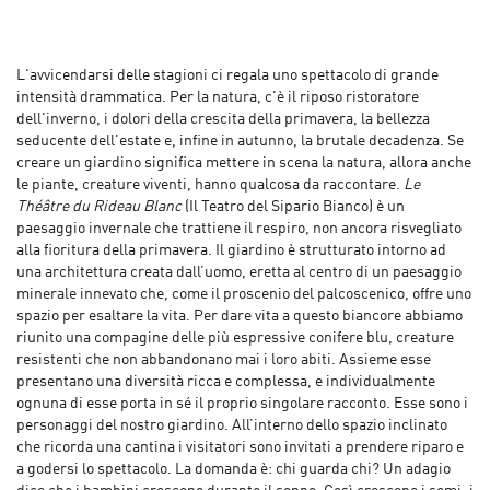
L'avvicendarsi delle stagioni ci regala uno spettacolo di grande
intensità drammatica. Per la natura, c'è il riposo ristoratore
dell'inverno, i dolori della crescita della primavera, la bellezza
seducente dell'estate e, infine in autunno, la brutale decadenza. Se
creare un giardino significa mettere in scena la natura, allora anche
le piante, creature viventi, hanno qualcosa da raccontare.
Le
Théâtre du Rideau Blanc
(Il Teatro del Sipario Bianco) è un
paesaggio invernale che trattiene il respiro, non ancora risvegliato
alla fioritura della primavera. Il giardino è strutturato intorno ad
una architettura creata dall’uomo, eretta al centro di un paesaggio
minerale innevato che, come il proscenio del palcoscenico, offre uno
spazio per esaltare la vita. Per dare vita a questo biancore abbiamo
riunito una compagine delle più espressive conifere blu, creature
resistenti che non abbandonano mai i loro abiti. Assieme esse
presentano una diversità ricca e complessa, e individualmente
ognuna di esse porta in sé il proprio singolare racconto. Esse sono i
personaggi del nostro giardino. All’interno dello spazio inclinato
che ricorda una cantina i visitatori sono invitati a prendere riparo e
a godersi lo spettacolo. La domanda è: chi guarda chi? Un adagio