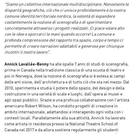
"Siamo un collettivo internazionale multidisciplinare. Nonostante le
disparità geografiche, ciò che ci unisce profondamente è la nostra
comune identità territoriale nordica, la volontà di espandere
costantemente la nozione di scenografia e di sperimentare
concretamente attraverso i progetti realizzati. Ci piace volare alto
con le idee e sporcarci le mani quando occorre! La comune e
profonda comprensione del rapporto tra spazio, corpo e tempo ci
permette di creare narrazioni adattabili e generose per chiunque
incontri il nostro lavoro".
Annick Lavallée-Benny
ha alle spalle 7 anni di studi di scenografia,
prima in Canada nella tradizione classica di una scuola di teatro e
poi in Norvegia, dove la nozione di scenografia si è estesa ai campi
delle arti visive, dell'architettura e di tutto ciò che sta nel mezzo. Dal
2010, sperimenta e studia il potere dello spazio, del design e della
costruzione in una varietà di scale e luoghi, dall'opera ai musei e
agli spazi pubblici. Grazie a una proficua collaborazione con l'artista
americano Robert Wilson, ha condotto progetti di creazione in
ambito internazionale, adattandosi e interagendo ogni volta con i
contesti locali. Parallelamente alla sua attività, Annick ha lavorato
come artista in residenza presso la National Theatre School of
Canada nel 2017 e da allora sostiene regolarmente gli studenti