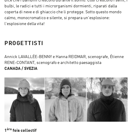
dice che i bambini crescono durante il sonno. Così crescono i semi, i
bulbi, le radici e tutti i microrganismi dormienti, riparati dalla
coperta di neve e di ghiaccio che li protegge. Sotto questo mondo
calmo, monocromatico e silente, si prepara un'esplosione:
l'esplosione della vita!
PROGETTISTI
Annick LAVALLÉE-BENNY e Hanna REIDMAR, scenografe, Étienne
RENE-CONTANT, scenografo e architetto paesaggista
CANADA / SVEZIA
ère
1
fois collectif