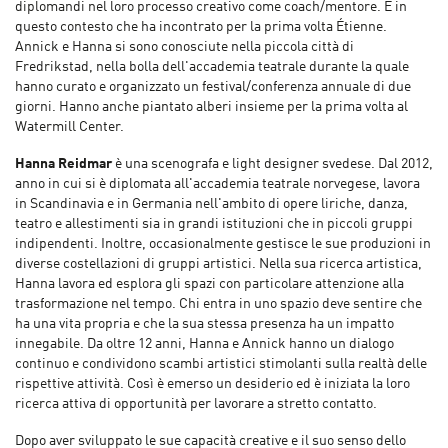
diplomandi nel loro processo creativo come coach/mentore. È in
questo contesto che ha incontrato per la prima volta Étienne.
Annick e Hanna si sono conosciute nella piccola città di
Fredrikstad, nella bolla dell'accademia teatrale durante la quale
hanno curato e organizzato un festival/conferenza annuale di due
giorni. Hanno anche piantato alberi insieme per la prima volta al
Watermill Center.
Hanna Reidmar
è una scenografa e light designer svedese. Dal 2012,
anno in cui si è diplomata all'accademia teatrale norvegese, lavora
in Scandinavia e in Germania nell'ambito di opere liriche, danza,
teatro e allestimenti sia in grandi istituzioni che in piccoli gruppi
indipendenti. Inoltre, occasionalmente gestisce le sue produzioni in
diverse costellazioni di gruppi artistici. Nella sua ricerca artistica,
Hanna lavora ed esplora gli spazi con particolare attenzione alla
trasformazione nel tempo. Chi entra in uno spazio deve sentire che
ha una vita propria e che la sua stessa presenza ha un impatto
innegabile. Da oltre 12 anni, Hanna e Annick hanno un dialogo
continuo e condividono scambi artistici stimolanti sulla realtà delle
rispettive attività. Così è emerso un desiderio ed è iniziata la loro
ricerca attiva di opportunità per lavorare a stretto contatto.
Dopo aver sviluppato le sue capacità creative e il suo senso dello