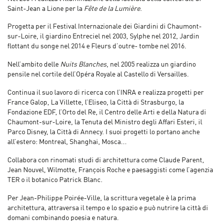
Saint-Jean a Lione per la
Fête de la Lumière
.
Progetta per il Festival Internazionale dei Giardini di Chaumont-
sur-Loire, il giardino Entreciel nel 2003, Sylphe nel 2012, Jardin
flottant du songe nel 2014 e Fleurs d’outre- tombe nel 2016.
Nell’ambito delle
Nuits Blanches
, nel 2005 realizza un giardino
pensile nel cortile dell’Opéra Royale al Castello di Versailles.
Continua il suo lavoro di ricerca con l’INRA e realizza progetti per
France Galop, La Villette, l’Eliseo, la Città di Strasburgo, la
Fondazione EDF, l’Orto del Re, il Centro delle Arti e della Natura di
Chaumont-sur-Loire, la Tenuta del Ministro degli Affari Esteri, il
Parco Disney, la Città di Annecy. I suoi progetti lo portano anche
all’estero: Montreal, Shanghai, Mosca...
Collabora con rinomati studi di architettura come Claude Parent,
Jean Nouvel, Wilmotte, François Roche e paesaggisti come l’agenzia
TER o il botanico Patrick Blanc.
Per Jean-Philippe Poirée-Ville, la scrittura vegetale è la prima
architettura, attraversa il tempo e lo spazio e può nutrire la città di
domani combinando poesia e natura.