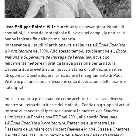
Jean Philippe Poirée-Ville
è architetto e paesaggista. Nipote di
contadini, il ritmo delle stagioni e il lavoro nei campi, la natura lo
hanno ispirato fin dalla prima infanzia.
Intraprende gli studi di architettura e si laurea all’
École Spéciale
d’Architecture
nel 1996. Allo stesso tempo, studia anche all’
École
Nationale Supérieure de Paysage de Versailles
, dove può
felicemente mettere in pratica la sua passione per la natura.
Deposita due brevetti su un nuovo sistema di coltivazione aerea
idroponica. Questa doppia formazione e l’insegnamento di Paul
Virilio lo portano a una riflessione sulla decorazione delle piante e
sul digitale.
Inizia la sua vita professionale come architetto e realizza diverse
mostre sul tema della luce e delle piante. Fonda un gruppo di artisti
intorno al concetto di iperluce durante le mostre
Les Mondes
Lumières
alla Fondazione EDF nel 2001, allo spazio Braquage,
all’
École Spéciale d’Architecture
. Partecipa alla mostra Les
Passeurs de Lumière con Hubert Reeves e Michel Cassé a Chartres.
Nel 2004 realizza l’illuminazione della facciata della cattedrale di