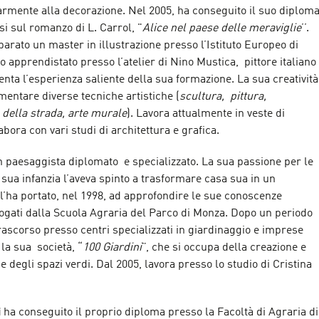
armente alla decorazione. Nel 2005, ha conseguito il suo diplom
i sul romanzo di L. Carrol, "
Alice nel paese delle meraviglie
’’.
arato un master in illustrazione presso l’Istituto Europeo di
o apprendistato presso l’atelier di Nino Mustica, pittore italiano
enta l’esperienza saliente della sua formazione. La sua creatività
imentare diverse tecniche artistiche (
scultura, pittura,
e della strada, arte murale
). Lavora attualmente in veste di
labora con vari studi di architettura e grafica.
n paesaggista diplomato e specializzato. La sua passione per le
a sua infanzia l’aveva spinto a trasformare casa sua in un
 l’ha portato, nel 1998, ad approfondire le sue conoscenze
ogati dalla Scuola Agraria del Parco di Monza. Dopo un periodo
rascorso presso centri specializzati in giardinaggio e imprese
 la sua società, “
100 Giardini
”, che si occupa della creazione e
 degli spazi verdi. Dal 2005, lavora presso lo studio di Cristina
i
ha conseguito il proprio diploma presso la Facoltà di Agraria di