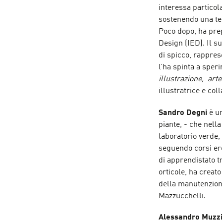
interessa particol
sostenendo una tes
Poco dopo, ha prep
Design (IED). Il su
di spicco, rappres
l’ha spinta a sper
illustrazione, art
illustratrice e col
Sandro Degni
è u
piante, - che nell
laboratorio verde,
seguendo corsi er
di apprendistato t
orticole, ha creato
della manutenzione
Mazzucchelli.
Alessandro Muzz