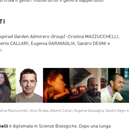
 trova il genio? Inutile dirlo: il genio è dappertutto!
TI
nspired Garden Admirers-Group)
-Cristina MAZZUCCHELLI,
berto CALLARI, Eugenia GARAVAGLIA, Sandro DEGNI e
I-
istina Mazzucchelli, Alice Strada, Alberto Callari, Eugenia Garavaglia, Sandro Degni e
helli
è diplomata in Scienze Biologiche. Dopo una lunga