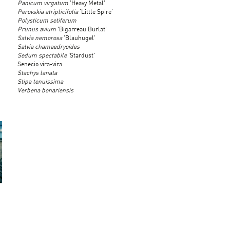
Panicum
virgatum
'Heavy Metal'
Perovskia
atriplicifolia
'Little Spire'
Polysticum
setiferum
Prunus
avium
'Bigarreau Burlat'
Salvia
nemorosa
'Blauhugel'
Salvia
chamaedryoides
Sedum
spectabile
'Stardust'
Senecio vira-vira
Stachys
lanata
Stipa
tenuissima
Verbena
bonariensis