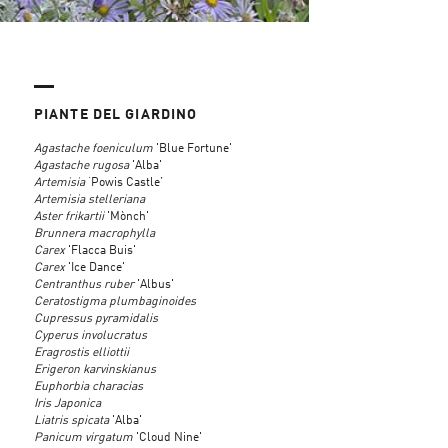
PIANTE DEL GIARDINO
Agastache
foeniculum
'Blue Fortune'
Agastache
rugosa
'Alba'
Artemisia
‘Powis Castle’
Artemisia
stelleriana
Aster
frikartii
'Mònch'
Brunnera
macrophylla
Carex
'Flacca Buis'
Carex
'Ice Dance'
Centranthus
ruber
'Albus'
Ceratostigma
plumbaginoides
Cupressus
pyramidalis
Cyperus
involucratus
Eragrostis
elliottii
Erigeron
karvinskianus
Euphorbia
characias
Iris
Japonica
Liatris
spicata
'Alba'
Panicum
virgatum
'Cloud Nine'