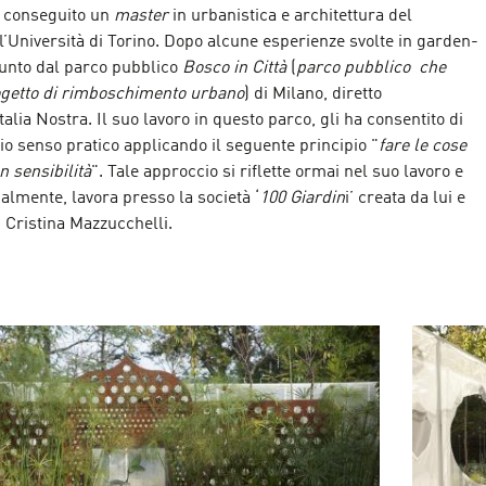
a conseguito un
master
in urbanistica e architettura del
’Università di Torino. Dopo alcune esperienze svolte in garden-
sunto dal parco pubblico
Bosco in Città
(
parco pubblico che
ogetto di rimboschimento urbano
) di Milano, diretto
talia Nostra. Il suo lavoro in questo parco, gli ha consentito di
rio senso pratico applicando il seguente principio "
fare le cose
 sensibilità
". Tale approccio si riflette ormai nel suo lavoro e
ualmente, lavora presso la società ‘
100 Giardin
i’ creata da lui e
i Cristina Mazzucchelli.