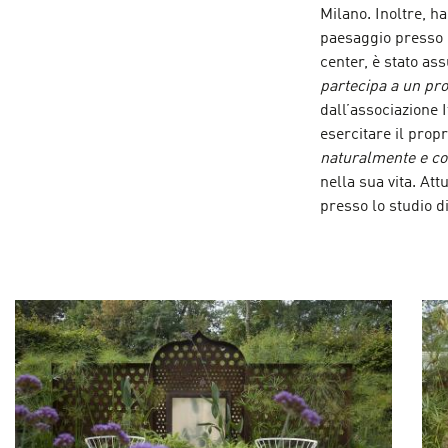
Milano. Inoltre, h
paesaggio presso l
center, è stato as
partecipa a un pr
dall’associazione I
esercitare il prop
naturalmente e con
nella sua vita. Att
presso lo studio d