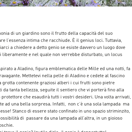
onia di un giardino sono il frutto della capacità del suo
are l’essenza intima che racchiude. È il genius loci. Tuttavia,
rci a chiedere a detto genio se esiste davvero un luogo dove
i liberamente e nel quale non verrebbe disturbato, un locus
spirato a Aladino, figura emblematica delle Mille ed una notti, fa
ravagante. Mettetevi nella pelle di Aladino e cedete al fascino
a grotta contenente graziosi alberi i cui frutti sono pietre
i da tanta bellezza, seguite il sentiero che vi porterà fino alla
rotettore che esaudirà tutti i vostri desideri. Una volta arrivati,
onte ad una bella sorpresa. Infatti, non c’è una sola lampada ma
 esse! Stanco di essere stato confinato in uno spazio striminzito,
possibilità di passare da una lampada all’altra, in un gioioso
oschie.