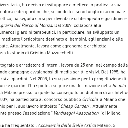
versitaria, ha deciso di sviluppare e mettere in pratica la sua
atura e dei giardini che, secondo lei, sono luoghi di armonia e
ottica, ha seguito corsi per diventare ortiterapeuta e giardiniere
graria del Parco di Monza
. Dal 2009, collabora alla
umerosi giardini terapeutici. In particolare, ha sviluppato un
 mediante l’orticoltura destinato ai bambini, agli anziani e alle
ate. Attualmente, lavora come agronoma e architetta-
so lo studio di Cristina Mazzucchelli.
tografo e arredatore d’interni, lavora da 25 anni nel campo della
ndo campagne avvalendosi di media scritti e visivi. Dal 1995, ha
arsi ai giardini. Nel 2008, la sua passione per la progettazione di
lture e giardini l’ha spinto a seguire una formazione nella
Scuola
di Milano presso la quale ha conseguito un diploma di architetto
2009, ha partecipato al concorso pubblico
Orticola
a Milano che
io per il suo lavoro intitolato “
Cheap Garden
”. Attualmente
nte presso l’associazione ‘‘
Verdisegni Association’’
di Milano.
lia
ha frequentato l’
Accademia delle Belle Arti
di Milano. Si