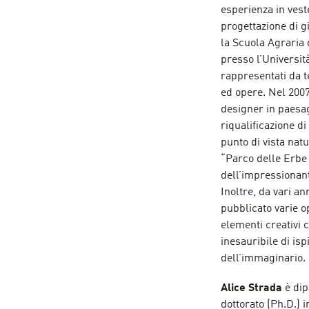
esperienza in veste
progettazione di gi
la Scuola Agraria
presso l’Universit
rappresentati da t
ed opere. Nel 2007,
designer in paesagg
riqualificazione d
punto di vista natu
“Parco delle Erbe 
dell’impressionant
Inoltre, da vari an
pubblicato varie o
elementi creativi 
inesauribile di is
dell’immaginario.
Alice Strada
è di
dottorato (Ph.D.) i