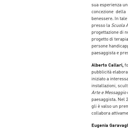
sua esperienza uni
concezione della n
benessere. In tale 
presso la
Scuola A
progettazione di n
progetto di terapia
persone handicapp
paesaggista e pres
Alberto Callari,
fo
pubblicità elabora
iniziato a interess
installazioni, scu
Arte e Messaggio
paesaggista. Nel 
gli è valso un prem
collabora attivame
Eugenia Garavag