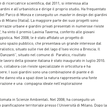
 di ricercatrice scientifica, dal 2011, si interessa alla
ardini e all’urbanistica e dirige il proprio studio. Ha frequentato
 del Parco di Monza e conseguito un
master
in design dei giardin
à di Milano (Italia). La maggiore parte dei suoi progetti sono
errazze urbane e giardini privati presentati in numerose riviste
 ha vinto il premio Lavinia Taverna, conferito alle giovani
istica. Nel 2008, le è stato affidato un progetto di
i uno spazio pubblico, che presentava un grande interesse dal
ralistico, situato sulle rive del lago d’Iseo vicino a Brescia. Il
Danzanti”, situato nel comune di Paratico, risultato
e lavoro della giovane italiana è stato inaugurato in luglio 2010.
ni, collabora con riviste specializzate in orticoltura e ha
pere. I suoi giardini sono una combinazione di piante e di
che danno vita a spazi dove la natura rappresenta una fonte
pirazione e una compagna ideale nell’esplorazione
plomata in Scienze Ambientali. Nel 2008, ha conseguito un
n pianificazione territoriale presso l’Università di Milano. Dopo la