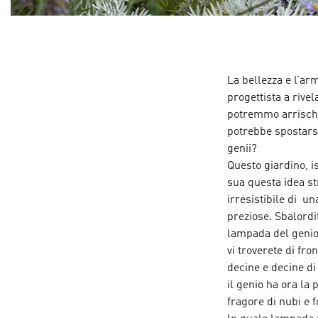
La bellezza e l’arm
progettista a rivel
potremmo arrischia
potrebbe spostars
genii?
Questo giardino, i
sua questa idea st
irresistibile di un
preziose. Sbalordit
lampada del genio p
vi troverete di fr
decine e decine di
il genio ha ora la 
fragore di nubi e f