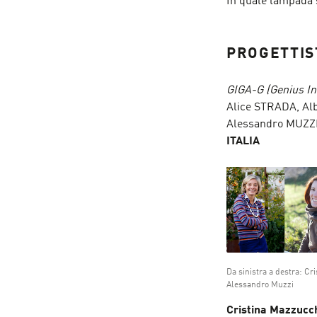
In quale lampada si
PROGETTIS
GIGA-G (Genius I
Alice STRADA, Al
Alessandro MUZZ
ITALIA
Da sinistra a destra: Cr
Alessandro Muzzi
Cristina Mazzucc