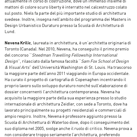
attualmente in corso di costruzione, dove un immenso insieme di
mattoni di colore scuro liberty è interratto nel calcestruzzo colato
sul posto. Niels fa parte del più importante studio di architettura
svedese. Inoltre, insegna nell’ambito del programma dei Masters in
Design Urbanistico Duraturo presso la Scuola di Architettura di
Lund.
Nevena Krilic
, laureata in architettura, è un‘architetta originaria di
Toronto (Canada). Nel 2010, Nevena, ha conseguito il primo premio
del concorso ‘’
Steedman Travelling Fellowship International
Design
’’, rilasciato dalla famosa facoltà ‘‘
Sam Fox School of Design
& Visual Arts
” dell’Università Washington di St. Louis. Ha trascorso
la maggiore parte dell’anno 2011 viaggiando in Europa occidentale.
Ha curato il progetto di cartografia di Copenaghen incentrando il
proprio lavoro sullo sviluppo duraturo nonché sull’elaborazione di
dossier concernenti l’architettura contemporanea. Nevena ha
acquisito la maggiore parte della sua esperienza presso lo studio
internazionale di architettura Zeidler, con sede a Toronto, dove ha
lavorato principalmente su progetti residenziali e commerciali di
ampio respiro. Inoltre, Nevena è professore aggiunto presso la
Scuola di Architettura di Waterloo dove, dopo il conseguimento del
suo diploma nel 2005, svolge anche il ruolo di critico. Nevena prova a
non considerare troppo seriamente l’architettura, preferendo