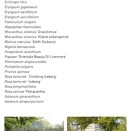
Echinops ritro
Eryngium giganteum
Eryngium variifolium
Eryngium yuccifolium
Foeniculum vulgare
Hippophae rhamnoides
Miscanthus sinensis
’Gracillimus’
Miscanthus sinensis
’Kleine silberspinne’
Molinia caerulea
´Edith Dudszus’
Nigella damascena
Onopordum acanthium
Papaver ’
Orientale Beauty Of Livermere’
Pennisetum alopecuroides
Pulsatilla vulgaris
Prunus spinosa
Rosa korturek
`Climbing Iceberg’
Rosa korturek
`Iceberg’
Rosa pimpinellifolia
Rosa sericea
’Pteracantha’
Solanum pyracanthum
Solanum atropurpureum