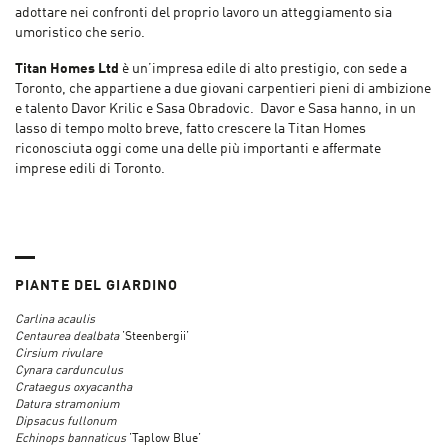
adottare nei confronti del proprio lavoro un atteggiamento sia
umoristico che serio.
Titan Homes Ltd
è un’impresa edile di alto prestigio, con sede a
Toronto, che appartiene a due giovani carpentieri pieni di ambizione
e talento Davor Krilic e Sasa Obradovic. Davor e Sasa hanno, in un
lasso di tempo molto breve, fatto crescere la Titan Homes
riconosciuta oggi come una delle più importanti e affermate
imprese edili di Toronto.
PIANTE DEL GIARDINO
Carlina acaulis
Centaurea dealbata
’Steenbergii’
Cirsium rivulare
Cynara cardunculus
Crataegus oxyacantha
Datura stramonium
Dipsacus fullonum
Echinops bannaticus
’Taplow Blue’