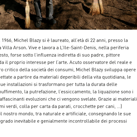
1966, Michel Blazy si è laureato, all’età di 22 anni, presso la
 Villa Arson. Vive e lavora a L’Ile-Saint-Denis, nella periferia
sto, forse sotto l’influenza indiretta di suo padre, pittore
da il proprio interesse per l’arte. Acuto osservatore del reale e
ro critico della società dei consumi, Michel Blazy sviluppa opere
tate a partire da materiali deperibili della vita quotidiana, le
ue installazioni si trasformano per tutta la durata delle
uffimento, la putrefazione, l’essiccamento, la liquazione sono i
affascinanti evoluzioni che ci vengono svelate. Grazie ai materiali
mi verdi, colla per carta da parati, crocchette per cani, …)
 il nostro mondo, tra naturale e artificiale, consegnando le sue
grado inevitabile e genialmente incontrollabile dei processi