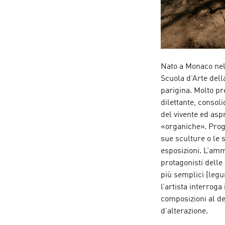
Nato a Monaco nel 
Scuola d’Arte della
parigina. Molto pre
dilettante, consoli
del vivente ed asp
«organiche». Proget
sue sculture o le s
esposizioni. L’amm
protagonisti delle 
più semplici (legu
l’artista interroga
composizioni al de
d’alterazione.