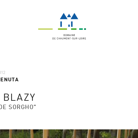
012
TENUTA
 BLAZY
 DE SORGHO"