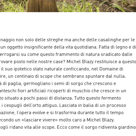
nnaggio non solo delle streghe ma anche delle casalinghe per le
n oggetto insignificante della vita quotidiana. Fatta di legno e d
nterrogarsi su come questo frammento di natura sradicato dalle
trovare posto nelle nostre case? Michel Blazy restituisce a quest
 il suo ipotetico stato naturale conficcando, nel Domaine di
e, un centinaio di scope che sembrano spuntare dal nulla.
 di paglia, germogliano i semi di sorgo che crescono e
teschi fiori artificiali ricoperti di muschio che cresce in un
 situato a pochi passi di distanza. Tutto questo fermento
i cespugli dell’orto attiguo. Lasciata in balia di un processo
azione, l’opera evolve e si trasforma durante tutto il tempo
econdo un «lasciare vivere» molto caro a Michel Blazy.
gli ridano vita alle scope. Ecco come il sorgo ridiventa giardino