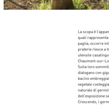
La scopa è l’appa
quali rappresenta u
paglia, occorre i
praterie riesce a 
utensile casalingo
Chaumont-sur-Loir
Sulla loro sommità
dialogano con gigan
bacino ombreggiato
vegetale costeggia 
naturale di germin
dell’esposizione s
Crescendo, i germo