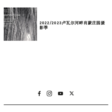
2022/2023卢瓦尔河畔肖蒙庄园摄
影季