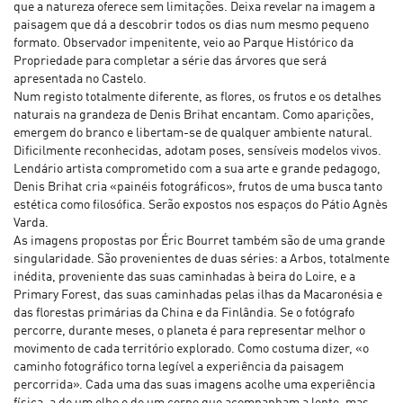
que a natureza oferece sem limitações. Deixa revelar na imagem a
paisagem que dá a descobrir todos os dias num mesmo pequeno
formato. Observador impenitente, veio ao Parque Histórico da
Propriedade para completar a série das árvores que será
apresentada no Castelo.
Num registo totalmente diferente, as flores, os frutos e os detalhes
naturais na grandeza de Denis Brihat encantam. Como aparições,
emergem do branco e libertam-se de qualquer ambiente natural.
Dificilmente reconhecidas, adotam poses, sensíveis modelos vivos.
Lendário artista comprometido com a sua arte e grande pedagogo,
Denis Brihat cria «painéis fotográficos», frutos de uma busca tanto
estética como filosófica. Serão expostos nos espaços do Pátio Agnès
Varda.
As imagens propostas por Éric Bourret também são de uma grande
singularidade. São provenientes de duas séries: a Arbos, totalmente
inédita, proveniente das suas caminhadas à beira do Loire, e a
Primary Forest, das suas caminhadas pelas ilhas da Macaronésia e
das florestas primárias da China e da Finlândia. Se o fotógrafo
percorre, durante meses, o planeta é para representar melhor o
movimento de cada território explorado. Como costuma dizer, «o
caminho fotográfico torna legível a experiência da paisagem
percorrida». Cada uma das suas imagens acolhe uma experiência
física, a de um olho e de um corpo que acompanham a lente, mas