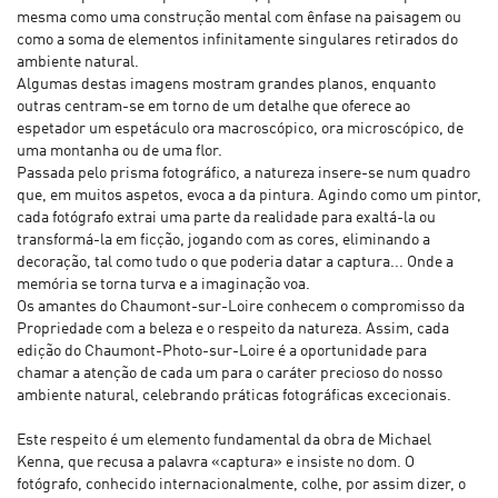
mesma como uma construção mental com ênfase na paisagem ou
como a soma de elementos infinitamente singulares retirados do
ambiente natural.
Algumas destas imagens mostram grandes planos, enquanto
outras centram-se em torno de um detalhe que oferece ao
espetador um espetáculo ora macroscópico, ora microscópico, de
uma montanha ou de uma flor.
Passada pelo prisma fotográfico, a natureza insere-se num quadro
que, em muitos aspetos, evoca a da pintura. Agindo como um pintor,
cada fotógrafo extrai uma parte da realidade para exaltá-la ou
transformá-la em ficção, jogando com as cores, eliminando a
decoração, tal como tudo o que poderia datar a captura... Onde a
memória se torna turva e a imaginação voa.
Os amantes do Chaumont-sur-Loire conhecem o compromisso da
Propriedade com a beleza e o respeito da natureza. Assim, cada
edição do Chaumont-Photo-sur-Loire é a oportunidade para
chamar a atenção de cada um para o caráter precioso do nosso
ambiente natural, celebrando práticas fotográficas excecionais.
Este respeito é um elemento fundamental da obra de Michael
Kenna, que recusa a palavra «captura» e insiste no dom. O
fotógrafo, conhecido internacionalmente, colhe, por assim dizer, o