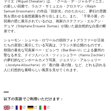
ァリエ（Miguel Chevalier）は、「クール・デ・ジャルディニエ」
の新しい回廊で、ラルフ・サミュエル・グロスマン（Ralph
Samuel Grossmann）の作品「回折光」のかたわらに、夢幻の雰囲
気を漂わせる仮想庭園を作り出しました。また、「干草小屋」の
回廊の壁に展示されているのは、画家のステファン・エルアン・
デュマ（Stéphane Erouane Dumas）が描いた超自然的な白亜の断
崖です。
ショーモン・シュール・ロワールの招待フォトグラファーが王侯
たちの居室に展示している写真は、フランス初公開のものです。
韓国の著名な写真家ベー・ビョンウ（Bae Bien-U）による慶州の
聖なる木立、ドイツ人ハンス・ツィッシュラー（Hanns Zischler）
の夢幻的なピンホールカメラ写真、ジョスリン・アルシェリー
（Jocelyne Alloucherie）の「夜の陰-昼の陰」など、どれも訪れる
人に幻想的な素晴らしい風景を見せてくれます。
以下の言語でご利用いただけます：