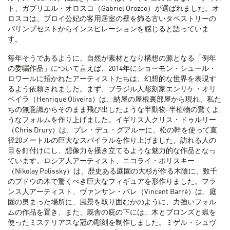
ト、ガブリエル・オロスコ（Gabriel Orozco）が選ばれました。オ
ロスコは、ブロイ公妃の客用居室の壁を飾る古いタペストリーの
パリンプセストからインスピレーションを感じると語っていま
す。
毎年そうであるように、自然が素材となり構想の源となる「例年
の委嘱作品」について言えば、2014年にショーモン・シュール・
ロワールに招かれたアーティストたちは、幻想的な世界を表現す
るよう依頼されました。まず、ブラジル人彫刻家エンリケ・オリ
ベイラ（Henrique Oliveira）は、納屋の屋根裏部屋から現れ、私た
ちの無意識からそのまま飛び出したような半動物-半植物の驚くよ
うなフォルムを作り上げました。イギリス人クリス・ドゥルリー
（Chris Drury）は、プレ・デュ・グアルーに、松の幹を使って直
径20メートルの巨大なスパイラルを作り上げました。訪れる人の
目を釘付けにし、想像力を掻き立てるような魅力的な作品となっ
ています。ロシア人アーティスト、ニコライ・ポリスキー
（Nikolay Polissky）は、歴史ある庭園の大杉が作る木陰に、数千
のブドウの木で驚くべき巨大なフィギュアを形作りました。フラ
ンス人アーティスト、ヴァンサン・バレ（Vincent Barré）は、庭
園の奥まった場所に、風景を取り囲むかのように、力強いフォル
ムの作品を置き、また、厩舎の庇の下には、木とブロンズと蝋を
使ったミステリアスな冠の彫刻を制作しました。ミゲル・シュヴ