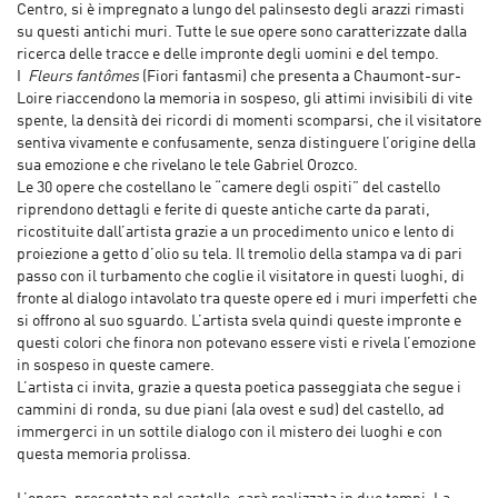
Centro, si è impregnato a lungo del palinsesto degli arazzi rimasti
su questi antichi muri. Tutte le sue opere sono caratterizzate dalla
ricerca delle tracce e delle impronte degli uomini e del tempo.
I
Fleurs fantômes
(Fiori fantasmi) che presenta a Chaumont-sur-
Loire riaccendono la memoria in sospeso, gli attimi invisibili di vite
spente, la densità dei ricordi di momenti scomparsi, che il visitatore
sentiva vivamente e confusamente, senza distinguere l’origine della
sua emozione e che rivelano le tele Gabriel Orozco.
Le 30 opere che costellano le “camere degli ospiti” del castello
riprendono dettagli e ferite di queste antiche carte da parati,
ricostituite dall’artista grazie a un procedimento unico e lento di
proiezione a getto d’olio su tela. Il tremolio della stampa va di pari
passo con il turbamento che coglie il visitatore in questi luoghi, di
fronte al dialogo intavolato tra queste opere ed i muri imperfetti che
si offrono al suo sguardo. L’artista svela quindi queste impronte e
questi colori che finora non potevano essere visti e rivela l’emozione
in sospeso in queste camere.
L’artista ci invita, grazie a questa poetica passeggiata che segue i
cammini di ronda, su due piani (ala ovest e sud) del castello, ad
immergerci in un sottile dialogo con il mistero dei luoghi e con
questa memoria prolissa.