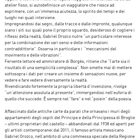
atelier fisso, si autodefinisce un viaggiatore che riesce ad
esprimere, con un’immensa acutezza, lo spirito dei tempi e dei
luoghi nei quali interviene.
Impregnandosi dai segni, dalle tracce e dalle impronte, qualunque
siano i siti sui quali pone il proprio sguardo, desideroso di cogliere i
riflessi della realtà, Gabriel Orozco nutre “un particolare interesse
per la combinazione dei vari sensi e delle informazioni
contraddittorie”. Osserva in particolare i “meccanismi del
movimento e delle vibrazioni”.
Fervente lettore ed ammiratore di Borgès, ritiene che “l’arte sia il
risultato di una semplicità complessa”. Non smette mai di mettere
sottosopra i dati per creare un insieme di sensazioni nuove, per
vedere e fare vedere diversamente la realtà.
Rivendicando fortemente la propria libertà d’invenzione, rivolge
“un’attenzione assoluta al presente”, immergendosi nell’euforia di
quello che succede. Ē sempre nel “fare” e nel “poiein” della poesia.
Affascinato dalle antiche carte da parati che ornavano i muri degli
appartamenti degli ospiti del Principe e della Principessa di Broglie
– ultimi proprietari del castello – abbandonati dal 1938 ed aperti per
gli artisti contemporanei dal 2011, il famoso artista messicano
Gabriel Orozco, nell’ambito di una commessa speciale della Regione