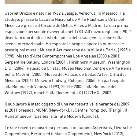
Gabriel Orozco è nato nel 1962 a Jalapa, Veracruz, in Messico. Ha
studiato presso la Escuela Nacional de Arte Plasticas a Città del
Messico e presso il Circulo de Bellas Artes a Madrid. La sua prima
esposizione personale è avvenuta nel 1983. All’inizio degli anni ‘90, è
diventato uno degli artisti di spicco della sua generazione sulla
scena internazionale. Ha esposto le proprie opere in numerosi e
prestigiosi musei: Musée d’Art moderne de la Ville de Paris, (1995 e
1998), Museo d’Arte Contemporanea Los Angeles (2000 e 2001),
Serpentine Gallery, Londra (2004), Hirshhorn Museum, Washington
D.C. (2004), Palacio de Cristal, Museo Nacional Centre de Arte Reina
Sofia, Madrid, (2005), Museo del Palacio de Bellas Artes, Città del
Messico (2006), Museum Ludwig, Cologna (2006). Ha partecipato
alla Biennale di Venezia (1993, 2003 e 2005), alla Biennale del
Whitney (1997), nonché alla Documenta X (1997) e XI (2002).
Il suo lavoro è stato oggetto di una retrospettiva itinerante dal 2009
al 2011 presso il MOMA (New-York), il Centre Pompidou (Parigi), il
Kunstmuseum (Basilea) e la Tate Modern (Londra).
Le sue recenti esposizioni personali includono Asterisms, Deutsche
Guggenheim, Berlino ed il Museo Guggenheim, New York (2012),