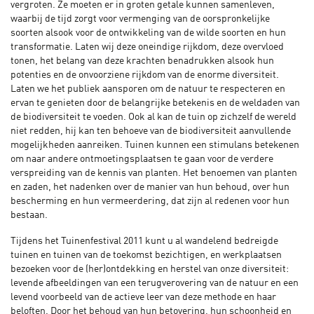
vergroten. Ze moeten er in groten getale kunnen samenleven,
waarbij de tijd zorgt voor vermenging van de oorspronkelijke
soorten alsook voor de ontwikkeling van de wilde soorten en hun
transformatie. Laten wij deze oneindige rijkdom, deze overvloed
tonen, het belang van deze krachten benadrukken alsook hun
potenties en de onvoorziene rijkdom van de enorme diversiteit.
Laten we het publiek aansporen om de natuur te respecteren en
ervan te genieten door de belangrijke betekenis en de weldaden van
de biodiversiteit te voeden. Ook al kan de tuin op zichzelf de wereld
niet redden, hij kan ten behoeve van de biodiversiteit aanvullende
mogelijkheden aanreiken. Tuinen kunnen een stimulans betekenen
om naar andere ontmoetingsplaatsen te gaan voor de verdere
verspreiding van de kennis van planten. Het benoemen van planten
en zaden, het nadenken over de manier van hun behoud, over hun
bescherming en hun vermeerdering, dat zijn al redenen voor hun
bestaan.
Tijdens het Tuinenfestival 2011 kunt u al wandelend bedreigde
tuinen en tuinen van de toekomst bezichtigen, en werkplaatsen
bezoeken voor de (her)ontdekking en herstel van onze diversiteit:
levende afbeeldingen van een terugverovering van de natuur en een
levend voorbeeld van de actieve leer van deze methode en haar
beloften. Door het behoud van hun betovering, hun schoonheid en