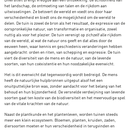
Diversiteit brengt vreugde aan een ontdekking: de schoonheid van
het landschap, de ontmoeting van talen en de rijkdom aan
uitwisselingen. Ze betovert de wereld en voedt ons door haar
verscheidenheid en biedt ons de mogelijkheid om de wereld te
delen. De tuin is zowel de bron als het resultaat, de expressie van de
oorspronkelijke natuur, van transformatie en organisatie, zowel
nuttig als voor het plezier. De tuin verenigt op zichzelf alle rijkdom
van de wereld, al wat de natuur ons geeft en dat alles door de
eeuwen heen, waar kennis en geschiedenis veranderingen hebben
aangebracht: orden en riten, van schepping en expressie. De tuin
viert de diversiteit van de mens en de natuur, van de levende
soorten, van hun coëxistentie en hun noodzakelijke evenwicht.
Het is dit evenwicht dat tegenwoordig wordt bedreigd. De mens
heeft de natuurlijke hulpbronnen uitgeput alsof het een
onuitputtelijke bron was, zonder aandacht voor het belang van het
behoud en hun bijzonderheid. De versnelde verdwijning van levende
soorten gaat ten koste van de biodiversiteit en het meervoudige spel
van de vitale krachten van de natuur.
Naast de plantkunde en het plantenleven, worden tuinen steeds
meer een klein ecosysteem. Bloemen, planten, kruiden, zaden,
diersoorten moeten er hun verscheidenheid in terugvinden en